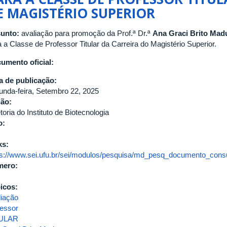
E MAGISTÉRIO SUPERIOR
unto:
avaliação para promoção da Prof.ª Dr.ª
Ana Graci Brito Mad
 a Classe de Professor Titular da Carreira do Magistério Superior.
umento oficial:
a de publicação:
unda-feira, Setembro 22, 2025
gão:
toria do Instituto de Biotecnologia
o:
ks:
ps://www.sei.ufu.br/sei/modulos/pesquisa/md_pesq_documento_consul
mero:
icos:
liação
fessor
TULAR