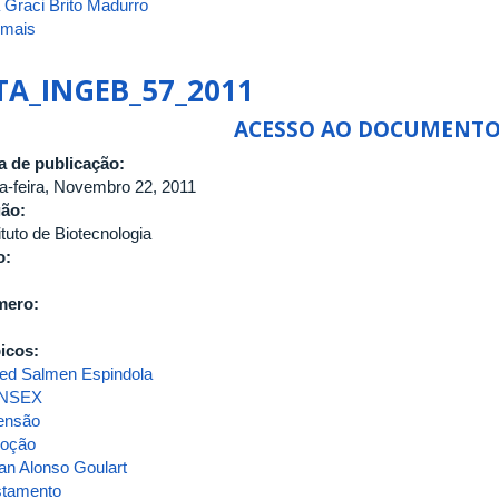
 Graci Brito Madurro
 mais
sobre
ATA
Nº
TA_INGEB_57_2011
001/2025
DA
ACESSO AO DOCUMENT
AVALIAÇÃO
a de publicação:
DOCENTE
ça-feira, Novembro 22, 2011
PARA
gão:
A
ituto de Biotecnologia
PROMOÇÃO
o:
DA
CLASSE
mero:
DE
PROFESSOR
icos:
ASSOCIADO
ed Salmen Espindola
IV
NSEX
PARA
ensão
A
oção
CLASSE
ian Alonso Goulart
DE
stamento
PROFESSOR