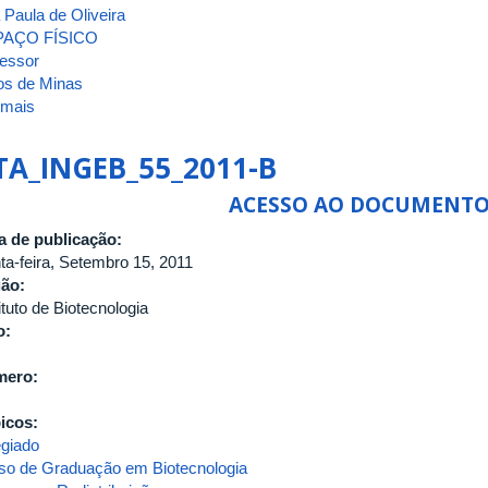
 Paula de Oliveira
TITULAR
PAÇO FÍSICO
DA
fessor
CARREIRA
os de Minas
DE
 mais
sobre
MAGISTÉRIO
ATA_INGEB_57_2011
SUPERIOR
TA_INGEB_55_2011-B
ACESSO AO DOCUMENT
a de publicação:
nta-feira, Setembro 15, 2011
gão:
ituto de Biotecnologia
o:
mero:
icos:
egiado
so de Graduação em Biotecnologia