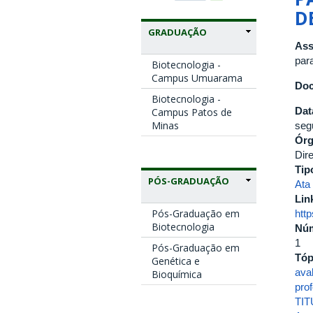
D
GRADUAÇÃO
Ass
para
Biotecnologia -
Campus Umuarama
Doc
Biotecnologia -
Dat
Campus Patos de
Minas
seg
Ór
Dire
Tip
PÓS-GRADUAÇÃO
Ata
Lin
Pós-Graduação em
htt
Biotecnologia
Nú
1
Pós-Graduação em
Tóp
Genética e
ava
Bioquímica
pro
TI