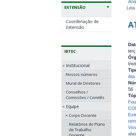
Ana
EXTENSÃO
Leia
Coordenação de
A
Extensão
Dat
ter
IBTEC
Ór
Inst
Institucional
Tip
Nossos números
Ata
Nú
Mural de Diretores
56
Conselhos /
Tóp
Comissões / Comitês
Fou
Equipe
CO
Ext
Corpo Docente
rem
Relatórios do Plano
Viv
de Trabalho
afa
Docente