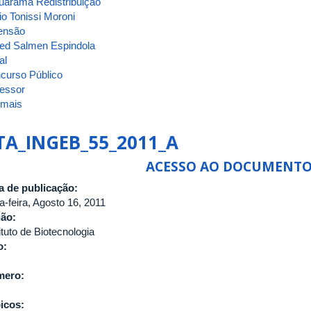
arama Redistribuição
io Tonissi Moroni
ensão
ed Salmen Espindola
al
curso Público
fessor
 mais
sobre
ATA_INGEB_55_2011-
B
TA_INGEB_55_2011_A
ACESSO AO DOCUMENT
a de publicação:
a-feira, Agosto 16, 2011
gão:
ituto de Biotecnologia
o:
mero:
icos: