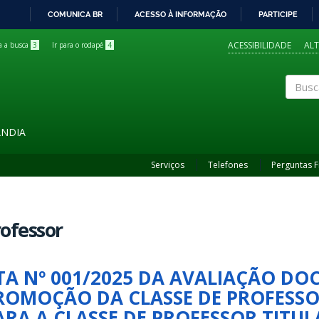
COMUNICA BR
ACESSO À INFORMAÇÃO
PARTICIPE
IR
PARA
ACESSIBILIDADE
AL
ra a busca
3
Ir para o rodapé
4
O
CONTEÚDO
Buscar
ÂNDIA
Serviços
Telefones
Perguntas 
ofessor
TA Nº 001/2025 DA AVALIAÇÃO DO
ROMOÇÃO DA CLASSE DE PROFESSO
ARA A CLASSE DE PROFESSOR TITUL