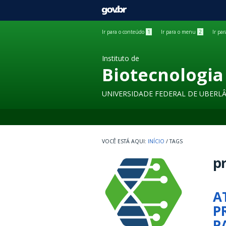
GOVBR
Ir para o conteúdo
1
Ir para o menu
2
Ir pa
Instituto de
Biotecnologia
UNIVERSIDADE FEDERAL DE UBERL
INÍCIO
/
TAGS
pr
A
P
P