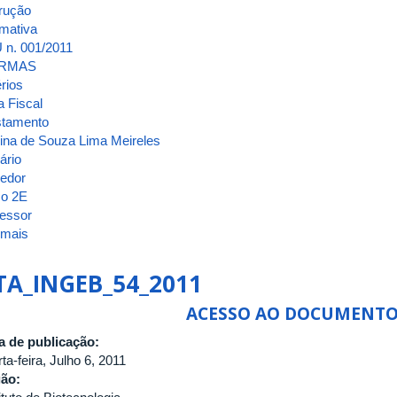
trução
mativa
 n. 001/2011
RMAS
érios
a Fiscal
stamento
ina de Souza Lima Meireles
ário
redor
co 2E
fessor
 mais
sobre
ATA_INGEB_55_2011_A
TA_INGEB_54_2011
ACESSO AO DOCUMENT
a de publicação:
ta-feira, Julho 6, 2011
gão: