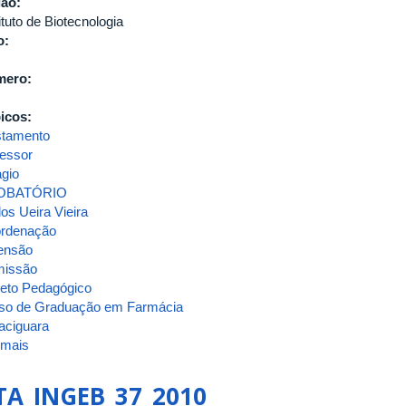
gão:
ituto de Biotecnologia
o:
mero:
icos:
stamento
fessor
ágio
OBATÓRIO
os Ueira Vieira
rdenação
ensão
issão
jeto Pedagógico
so de Graduação em Farmácia
aciguara
 mais
sobre
ATA
DA
TA_INGEB_37_2010
QUINQUAGÉSIMA