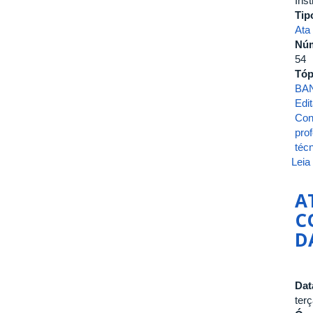
Inst
Tip
Ata
Nú
54
Tóp
BA
Edit
Con
pro
técn
Leia
A
C
D
Dat
terç