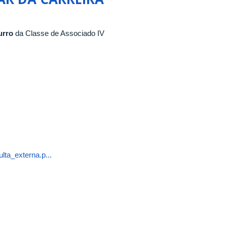
urro
da Classe de Associado IV
ta_externa.p...