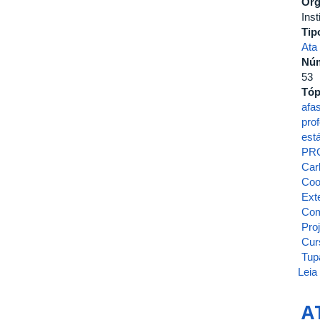
Ór
Inst
Tip
Ata
Nú
53
Tóp
afa
pro
est
PR
Carl
Coo
Ext
Com
Pro
Cur
Tup
Leia
A