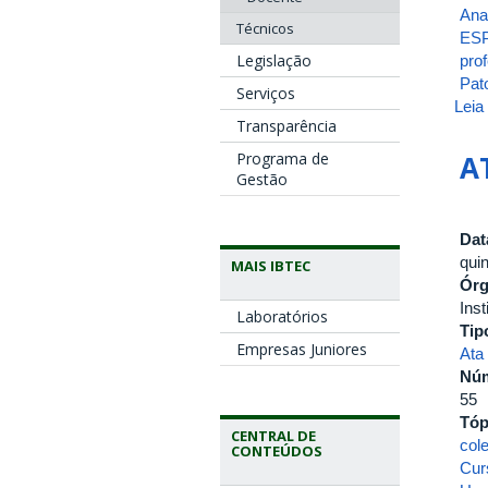
Ana
Técnicos
ES
Legislação
pro
Pat
Serviços
Leia
Transparência
A
Programa de
Gestão
Dat
qui
MAIS IBTEC
Ór
Inst
Laboratórios
Tip
Empresas Juniores
Ata
Nú
55
Tóp
CENTRAL DE
col
CONTEÚDOS
Cur