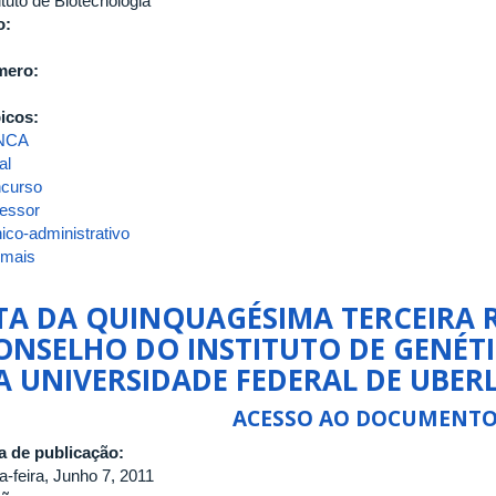
ituto de Biotecnologia
o:
mero:
icos:
NCA
al
curso
fessor
ico-administrativo
 mais
sobre
ATA_INGEB_54_2011
TA DA QUINQUAGÉSIMA TERCEIRA 
ONSELHO DO INSTITUTO DE GENÉTI
A UNIVERSIDADE FEDERAL DE UBER
ACESSO AO DOCUMENT
a de publicação:
a-feira, Junho 7, 2011