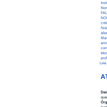
Ins
Nor
FAU
NO
crit
Not
afa
Mar
arm
cor
blo
pro
Leia
A
Dat
quar
Ór