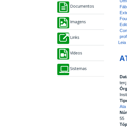
Umu
Fáb
Documentos
Ext
Fou
Imagens
Edit
Con
pro
Links
Leia
Vídeos
A
Sistemas
Dat
terç
Ór
Inst
Tip
Ata
Nú
55
Tóp