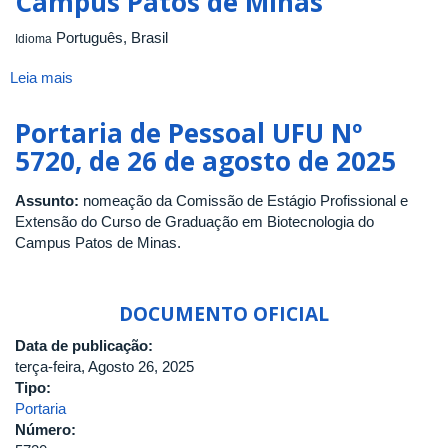
Campus Patos de Minas
Curso
da
Português, Brasil
Idioma
Coordenação
do
Leia mais
sobre
Curso
Comissão
de
de
Portaria de Pessoal UFU Nº
Graduação
Estágio
5720, de 26 de agosto de 2025
em
Curricular
Biotecnologia
Obrigatório
-
Assunto:
nomeação da Comissão de Estágio Profissional e
do
Patos
Extensão do Curso de Graduação em Biotecnologia do
Curso
de
Campus Patos de Minas.
de
Minas
Graduação
em
Biotecnologia
DOCUMENTO OFICIAL
do
Data de publicação:
Campus
terça-feira, Agosto 26, 2025
Patos
Tipo:
de
Portaria
Minas
Número: