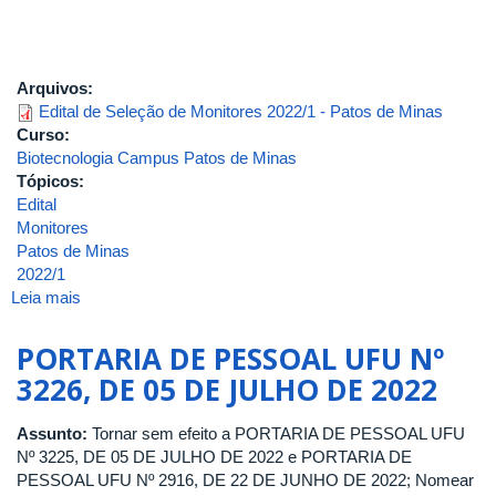
Arquivos:
Edital de Seleção de Monitores 2022/1 - Patos de Minas
Curso:
Biotecnologia Campus Patos de Minas
Tópicos:
Edital
Monitores
Patos de Minas
2022/1
Leia mais
sobre
Edital
de
PORTARIA DE PESSOAL UFU Nº
Seleção
3226, DE 05 DE JULHO DE 2022
de
Monitores
Assunto:
Tornar sem efeito a PORTARIA DE PESSOAL UFU
2022/1
Nº 3225, DE 05 DE JULHO DE 2022 e PORTARIA DE
-
PESSOAL UFU Nº 2916, DE 22 DE JUNHO DE 2022; Nomear
Patos