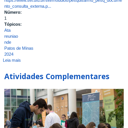
https://www.sei.ufu.br/sei/modulos/pesquisa/md_pesq_docume
nto_consulta_externa.p...
Número:
1
Tópicos:
Ata
reuniao
nde
Patos de Minas
2024
Leia mais
sobre
ATA
DA
Atividades Complementares
1ª
reunião/2024
DO
Núcleo
Docente
Estruturante
do
Curso
de