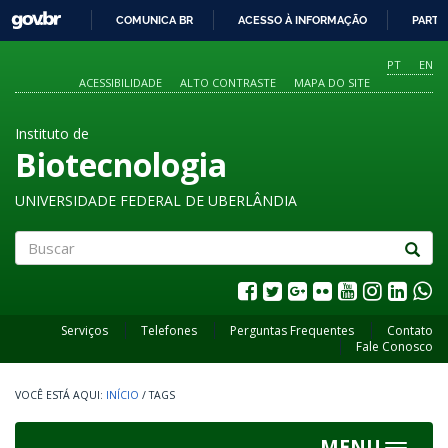
GOVBR
COMUNICA BR
ACESSO À INFORMAÇÃO
PARTI
IR
PARA
PT
EN
O
ACESSIBILIDADE
ALTO CONTRASTE
MAPA DO SITE
CONTEÚDO
Instituto de
Biotecnologia
UNIVERSIDADE FEDERAL DE UBERLÂNDIA
Buscar
Serviços
Telefones
Perguntas Frequentes
Contato
Fale Conosco
INÍCIO
/
TAGS
MENU