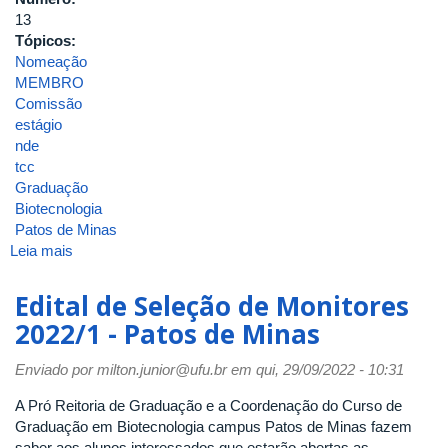
13
Tópicos:
Nomeação
MEMBRO
Comissão
estágio
nde
tcc
Graduação
Biotecnologia
Patos de Minas
Leia mais
sobre
PORTARIA
INGEB
Edital de Seleção de Monitores
13/2015
2022/1 - Patos de Minas
Enviado por
milton.junior@ufu.br
em qui, 29/09/2022 - 10:31
A Pró Reitoria de Graduação e a Coordenação do Curso de
Graduação em Biotecnologia campus Patos de Minas fazem
saber aos alunos interessados que estarão abertas as