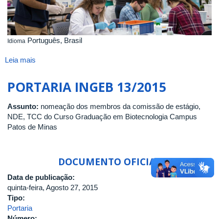
Graduação
em
Biotecnologia
-
Português, Brasil
Idioma
Patos
de
Leia mais
sobre
Minas
Atividades
DA
Complementares
PORTARIA INGEB 13/2015
UNIVERSIDADE
FEDERAL
Assunto:
nomeação dos membros da comissão de estágio,
DE
NDE, TCC do Curso Graduação em Biotecnologia Campus
UBERLÂNDIA
Patos de Minas
DOCUMENTO OFICIAL
Data de publicação:
quinta-feira, Agosto 27, 2015
Tipo:
Portaria
Número: