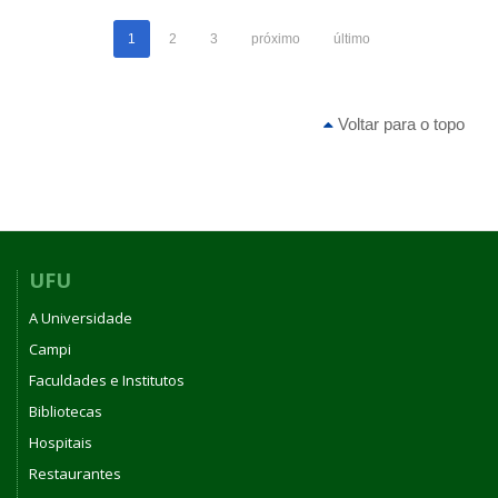
DE
1
2
3
próximo
último
PESSOAL
UFU
Nº
3226,
Voltar para o topo
DE
05
DE
JULHO
DE
2022
UFU
A Universidade
Campi
Faculdades e Institutos
Bibliotecas
Hospitais
Restaurantes