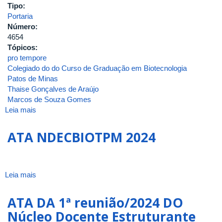
Tipo:
Portaria
Número:
4654
Tópicos:
pro tempore
Colegiado do do Curso de Graduação em Biotecnologia
Patos de Minas
Thaise Gonçalves de Araújo
Marcos de Souza Gomes
Leia mais
sobre
Portaria
de
ATA NDECBIOTPM 2024
Pessoal
UFU
Nº
4654,
Leia mais
sobre
de
ATA
11
NDECBIOTPM
ATA DA 1ª reunião/2024 DO
de
2024
Núcleo Docente Estruturante
julho