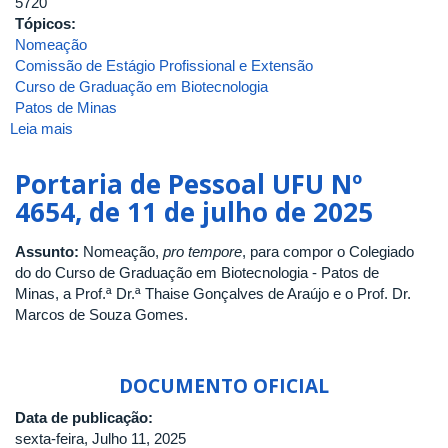
5720
Tópicos:
Nomeação
Comissão de Estágio Profissional e Extensão
Curso de Graduação em Biotecnologia
Patos de Minas
Leia mais
sobre
Portaria
de
Portaria de Pessoal UFU Nº
Pessoal
4654, de 11 de julho de 2025
UFU
Nº
Assunto:
Nomeação,
pro tempore
, para compor o Colegiado
5720,
do do Curso de Graduação em Biotecnologia - Patos de
de
Minas, a Prof.ª Dr.ª Thaise Gonçalves de Araújo e o Prof. Dr.
26
Marcos de Souza Gomes.
de
agosto
de
2025
DOCUMENTO OFICIAL
Data de publicação:
sexta-feira, Julho 11, 2025