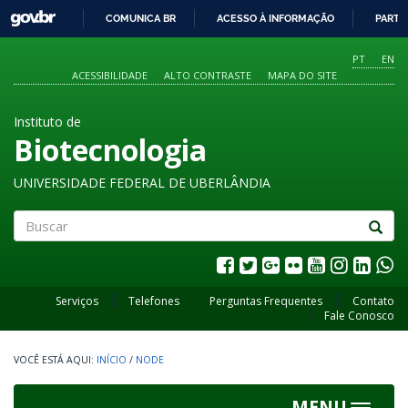
GOVBR
COMUNICA BR
ACESSO À INFORMAÇÃO
PARTI
IR
PARA
PT
EN
O
ACESSIBILIDADE
ALTO CONTRASTE
MAPA DO SITE
CONTEÚDO
Instituto de
Biotecnologia
UNIVERSIDADE FEDERAL DE UBERLÂNDIA
Buscar
Serviços
Telefones
Perguntas Frequentes
Contato
Fale Conosco
INÍCIO
/
NODE
MENU