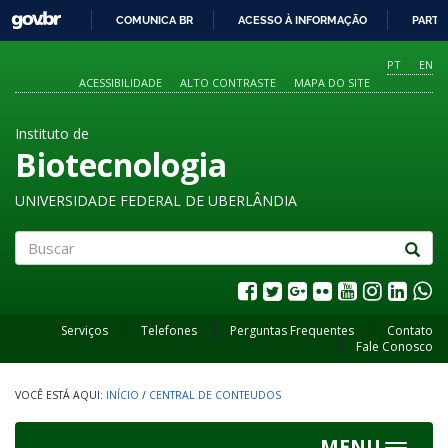
GOVBR
COMUNICA BR
ACESSO À INFORMAÇÃO
PARTI
IR
PARA
PT
EN
O
ACESSIBILIDADE
ALTO CONTRASTE
MAPA DO SITE
CONTEÚDO
Instituto de
Biotecnologia
UNIVERSIDADE FEDERAL DE UBERLÂNDIA
Buscar
Serviços
Telefones
Perguntas Frequentes
Contato
Fale Conosco
INÍCIO
/
CENTRAL DE CONTEUDOS
MENU