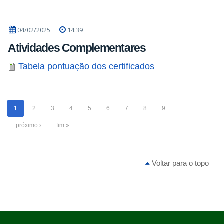
04/02/2025
14:39
Atividades Complementares
Tabela pontuação dos certificados
1
2
3
4
5
6
7
8
9
…
próximo ›
fim »
Voltar para o topo