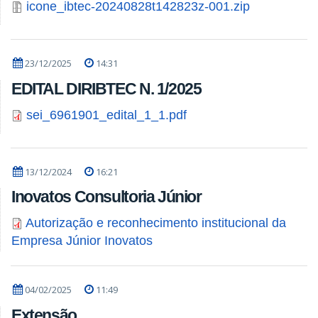
icone_ibtec-20240828t142823z-001.zip
23/12/2025
14:31
EDITAL DIRIBTEC N. 1/2025
sei_6961901_edital_1_1.pdf
13/12/2024
16:21
Inovatos Consultoria Júnior
Autorização e reconhecimento institucional da
Empresa Júnior Inovatos
04/02/2025
11:49
Extensão