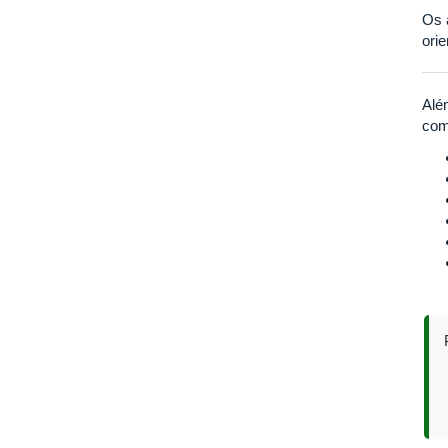
Os 
ori
Alé
com