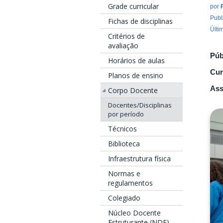
Grade curricular
por
Publ
Fichas de disciplinas
Últi
Critérios de
avaliação
Púb
Horários de aulas
Cur
Planos de ensino
Ass
Corpo Docente
Docentes/Disciplinas
por período
Técnicos
Biblioteca
Infraestrutura física
Normas e
regulamentos
Colegiado
Núcleo Docente
Estruturante (NDE)