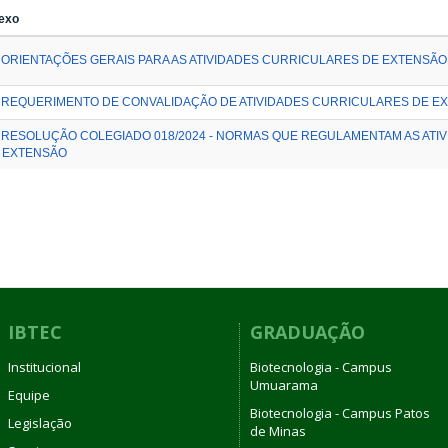
exo
ORIENTAÇÕES GERAIS PARA AS ATIVIDADES CURRICULARES DE EXTENSÃO
REQUERIMENTO DE CONVALIDAÇÃO DE ATIVIDADES CURRICULARES DE E
RESOLUÇÃO COLEGIADO 018/2024 - NORMAS QUE REGULAMENTAM AS ATI
 EXTENSÃO
IBTEC
GRADUAÇÃO
Institucional
Biotecnologia - Campus
Umuarama
Equipe
Biotecnologia - Campus Patos
Legislação
de Minas