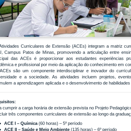
Atividades Curriculares de Extensão (ACEs) integram a matriz curr
, Campus Patos de Minas, promovendo a articulação entre ensino
ncipal das ACEs é proporcionar aos estudantes experiências p
dêmica e profissional por meio da aplicação do conhecimento em con
ACEs são um componente interdisciplinar e inovador do currículo
versidade e a sociedade. As atividades incluem projetos, evento
imulem a aprendizagem aplicada e o desenvolvimento de habilidades s
uisitos:
a cumprir a carga horária de extensão prevista no Projeto Pedagógi
cluir três componentes curriculares de extensão ao longo da graduaç
ACE I – Química
(60 horas) – 5º período
ACE II – Saúde e Meio Ambiente
(135 horas) – 6º período