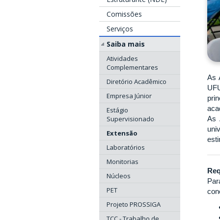
Comissões
Serviços
Saiba mais
Atividades
Complementares
As 
Diretório Acadêmico
UFU
Empresa Júnior
pri
aca
Estágio
Supervisionado
As 
uni
Extensão
est
Laboratórios
Monitorias
Req
Núcleos
Par
PET
con
Projeto PROSSIGA
TCC - Trabalho de