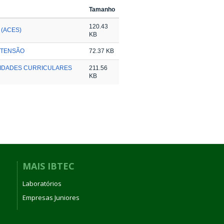
Tamanho
120.43
 (ACES)
KB
XTENSÃO
72.37 KB
VIDADES CURRICULARES
211.56
KB
MAIS IBTEC
Laboratórios
Empresas Juniores