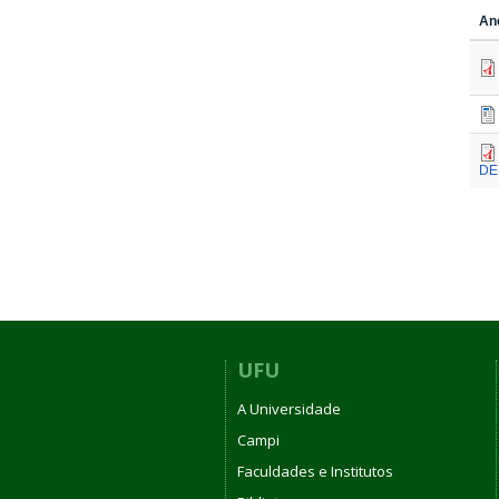
An
DE
UFU
A Universidade
Campi
Faculdades e Institutos