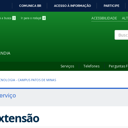
COMUNICA BR
ACESSO À INFORMAÇÃO
PARTICIPE
IR
PARA
ACESSIBILIDADE
AL
ra a busca
3
Ir para o rodapé
4
O
CONTEÚDO
Buscar
ÂNDIA
Serviços
Telefones
Perguntas 
CNOLOGIA - CAMPUS PATOS DE MINAS
erviço
xtensão