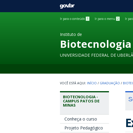
GOVBR
Ir para o conteúdo
1
Ir para o menu
2
Ir pa
Instituto de
Biotecnologia
UNIVERSIDADE FEDERAL DE UBERL
INÍCIO
/
GRADUAÇÃO
/
BIOTE
BIOTECNOLOGIA -
S
CAMPUS PATOS DE
MINAS
E
Conheça o curso
Projeto Pedagógico