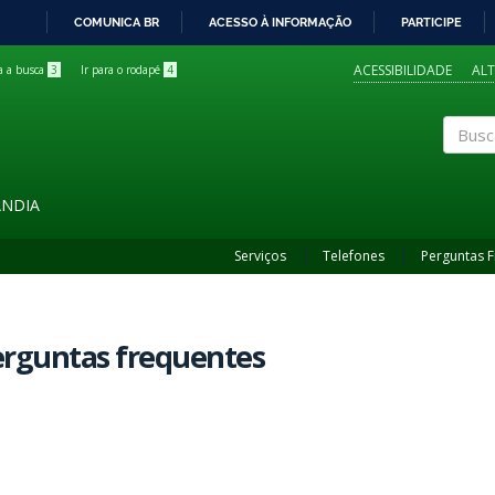
COMUNICA BR
ACESSO À INFORMAÇÃO
PARTICIPE
IR
PARA
ACESSIBILIDADE
AL
ra a busca
3
Ir para o rodapé
4
O
CONTEÚDO
Buscar
ÂNDIA
Serviços
Telefones
Perguntas 
erguntas frequentes