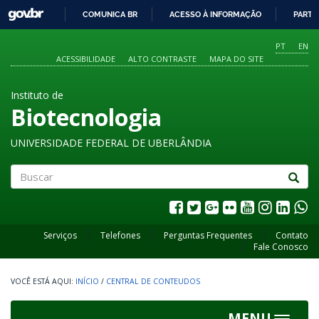
GOVBR
COMUNICA BR
ACESSO À INFORMAÇÃO
PARTI
IR
PARA
PT
EN
O
ACESSIBILIDADE
ALTO CONTRASTE
MAPA DO SITE
CONTEÚDO
Instituto de
Biotecnologia
UNIVERSIDADE FEDERAL DE UBERLÂNDIA
Buscar
Serviços
Telefones
Perguntas Frequentes
Contato
Fale Conosco
INÍCIO
/
CENTRAL DE CONTEUDOS
MENU