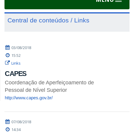
Toggle
navigat
Central de conteúdos / Links
03/08/2018
15:52
Links
CAPES
Coordenação de Aperfeiçoamento de
Pessoal de Nível Superior
http://www.capes.gov.br/
07/08/2018
14:34