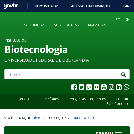
GOVBR
COMUNICA BR
ACESSO À INFORMAÇÃO
PARTI
IR
PARA
PT
EN
O
ACESSIBILIDADE
ALTO CONTRASTE
MAPA DO SITE
CONTEÚDO
Instituto de
Biotecnologia
UNIVERSIDADE FEDERAL DE UBERLÂNDIA
Buscar
Serviços
Telefones
Perguntas Frequentes
Contato
Fale Conosco
INÍCIO
/
IBTEC
/
EQUIPE
/
CORPO DOCENTE
MENU