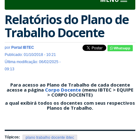
Toggle
navigat
Relatórios do Plano de
Trabalho Docente
por
Portal IBTEC
Whatsapp
Publicado: 01/10/2018 - 10:21
Última modificação: 06/02/2025 -
09:13
Para acesso ao Plano de Trabalho de cada docente
acesse a página
Corpo Docente
(menu IBTEC > EQUIPE
> CORPO DOCENTE)
a qual exibirá todos os docentes com seus respectivos
Planos de Trabalho.
Tópicos:
plano trabalho docente ibtec