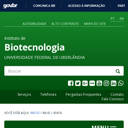
GOVBR
COMUNICA BR
ACESSO À INFORMAÇÃO
PARTI
IR
PARA
PT
EN
O
ACESSIBILIDADE
ALTO CONTRASTE
MAPA DO SITE
CONTEÚDO
Instituto de
Biotecnologia
UNIVERSIDADE FEDERAL DE UBERLÂNDIA
Buscar
Serviços
Telefones
Perguntas Frequentes
Contato
Fale Conosco
INÍCIO
/
MLID
/
43476
MENU