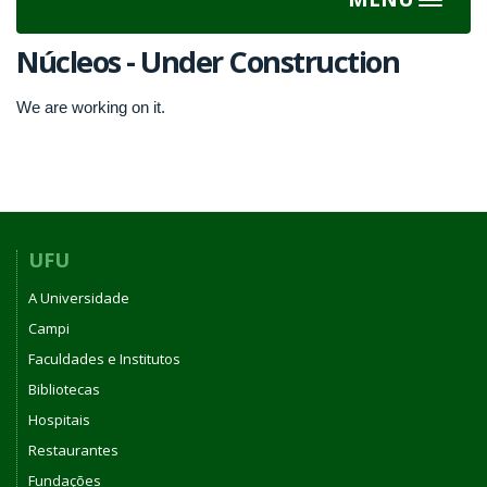
Toggle
navigat
Núcleos - Under Construction
We are working on it.
UFU
A Universidade
Campi
Faculdades e Institutos
Bibliotecas
Hospitais
Restaurantes
Fundações