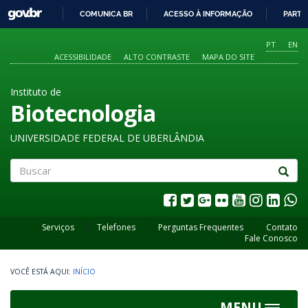
GOVBR
COMUNICA BR
ACESSO À INFORMAÇÃO
PARTI
IR
PARA
PT
EN
O
ACESSIBILIDADE
ALTO CONTRASTE
MAPA DO SITE
CONTEÚDO
Instituto de
Biotecnologia
UNIVERSIDADE FEDERAL DE UBERLÂNDIA
Buscar
Serviços
Telefones
Perguntas Frequentes
Contato
Fale Conosco
INÍCIO
MENU