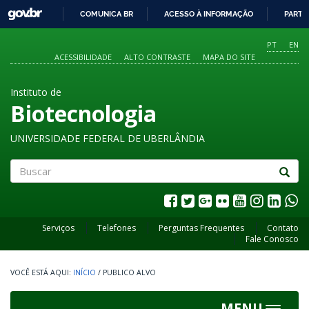
GOVBR
COMUNICA BR
ACESSO À INFORMAÇÃO
PARTI
IR
PARA
PT
EN
O
ACESSIBILIDADE
ALTO CONTRASTE
MAPA DO SITE
CONTEÚDO
Instituto de
Biotecnologia
UNIVERSIDADE FEDERAL DE UBERLÂNDIA
Buscar
Serviços
Telefones
Perguntas Frequentes
Contato
Fale Conosco
INÍCIO
/
PUBLICO ALVO
MENU