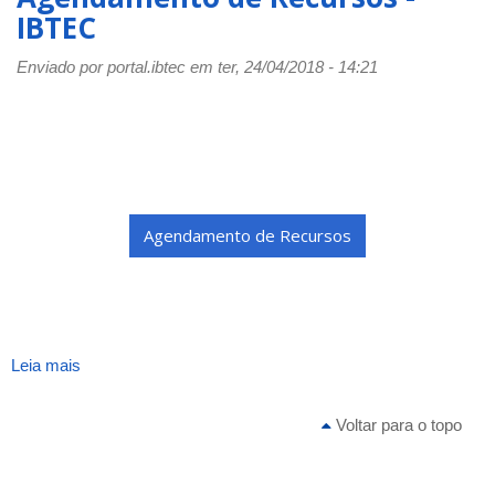
email
IBTEC
institucional
para
Enviado por
portal.ibtec
em ter, 24/04/2018 - 14:21
Discentes
Agendamento de Recursos
Leia mais
sobre
Agendamento
de
Voltar para o topo
Recursos
-
IBTEC