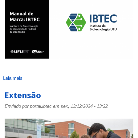
Leia mais
sobre
Normas
de
Extensão
utilização
da
Enviado por
portal.ibtec
em sex, 13/12/2024 - 13:22
Logomarca
IBTEC