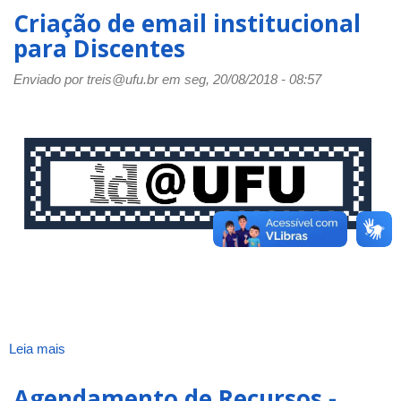
Criação de email institucional
para Discentes
Enviado por
treis@ufu.br
em seg, 20/08/2018 - 08:57
Leia mais
sobre
Criação
de
Agendamento de Recursos -