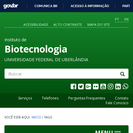
GOVBR
COMUNICA BR
ACESSO À INFORMAÇÃO
PARTI
IR
PARA
PT
EN
O
ACESSIBILIDADE
ALTO CONTRASTE
MAPA DO SITE
CONTEÚDO
Instituto de
Biotecnologia
UNIVERSIDADE FEDERAL DE UBERLÂNDIA
Buscar
Serviços
Telefones
Perguntas Frequentes
Contato
Fale Conosco
INÍCIO
/
TAGS
MENU