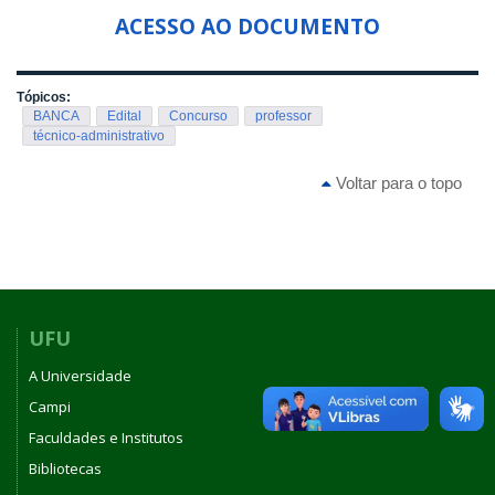
ACESSO AO DOCUMENTO
Tópicos:
BANCA
Edital
Concurso
professor
técnico-administrativo
Voltar para o topo
UFU
A Universidade
Campi
Faculdades e Institutos
Bibliotecas