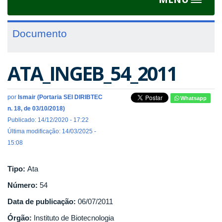
Toggle
navigat
Documento
ATA_INGEB_54_2011
por
Ismair (Portaria SEI DIRIBTEC
Whatsapp
n. 18, de 03/10/2018)
Publicado: 14/12/2020 - 17:22
Última modificação: 14/03/2025 -
15:08
Tipo:
Ata
Número:
54
Data de publicação:
06/07/2011
Órgão:
Instituto de Biotecnologia