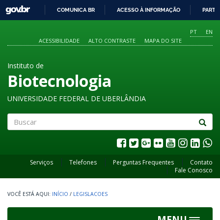
GOVBR
COMUNICA BR
ACESSO À INFORMAÇÃO
PARTI
IR
PARA
PT
EN
O
ACESSIBILIDADE
ALTO CONTRASTE
MAPA DO SITE
CONTEÚDO
Instituto de
Biotecnologia
UNIVERSIDADE FEDERAL DE UBERLÂNDIA
Buscar
Serviços
Telefones
Perguntas Frequentes
Contato
Fale Conosco
INÍCIO
/
LEGISLACOES
MENU