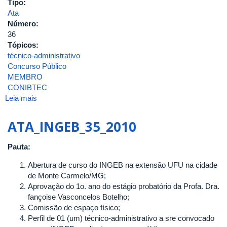
Tipo:
DE
Ata
GENÉTICA
Número:
E
36
BIOQUÍMICA
Tópicos:
DA
técnico-administrativo
UNIVERSIDADE
Concurso Público
FEDERAL
MEMBRO
DE
CONIBTEC
UBERLÂNDIA
Leia mais
sobre
ATA_INGEB_36_2010
ATA_INGEB_35_2010
Pauta:
Abertura de curso do INGEB na extensão UFU na cidade
de Monte Carmelo/MG;
Aprovação do 1o. ano do estágio probatório da Profa. Dra.
fançoise Vasconcelos Botelho;
Comissão de espaço físico;
Perfil de 01 (um) técnico-administrativo a sre convocado