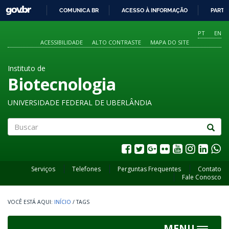
GOVBR
COMUNICA BR
ACESSO À INFORMAÇÃO
PARTI
IR
PARA
PT
EN
O
ACESSIBILIDADE
ALTO CONTRASTE
MAPA DO SITE
CONTEÚDO
Instituto de
Biotecnologia
UNIVERSIDADE FEDERAL DE UBERLÂNDIA
Buscar
Serviços
Telefones
Perguntas Frequentes
Contato
Fale Conosco
INÍCIO
/
TAGS
MENU