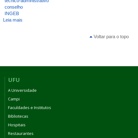
técnico-administrativo
conselho
INGEB
Leia mais
sobre
ATA_INGEB_REUNIÃO_TÉCNICOS
Voltar para o topo
UFU
A Universidade
Campi
Faculdades e Institutos
Bibliotecas
Hospitais
Restaurantes