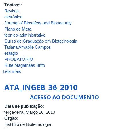
Tópicos:
Revista
eletrônica
Journal of Biosafety and Biosecurity
Plano de Meta
técnico-administrativo
Curso de Graduação em Biotecnologia
Tatiana Amabile Campos
estágio
PROBATÓRIO
Rute Magalhães Brito
Leia mais
sobre
ATA
DA
ATA_INGEB_36_2010
QUINQUAGÉSIMA
PRIMEIRA
ACESSO AO DOCUMENTO
REUNIÃO
Data de publicação:
DO
terça-feira, Março 16, 2010
CONSELHO
Órgão:
DO
Instituto de Biotecnologia
INSTITUTO