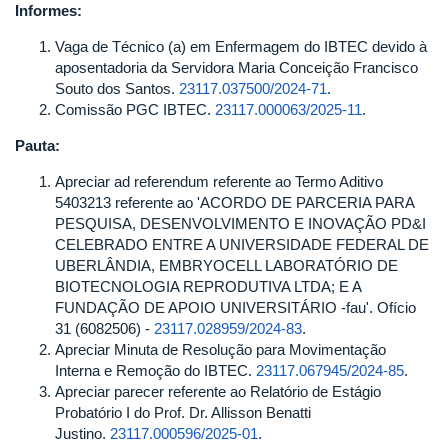
de
Informes:
2025
Vaga de Técnico (a) em Enfermagem do IBTEC devido à
aposentadoria da Servidora Maria Conceição Francisco
Souto dos Santos.
23117.037500/2024-71
.
Comissão PGC IBTEC.
23117.000063/2025-11
.
Pauta:
Apreciar ad referendum referente ao Termo Aditivo
5403213 referente ao 'ACORDO DE PARCERIA PARA
PESQUISA, DESENVOLVIMENTO E INOVAÇÃO PD&I
CELEBRADO ENTRE A UNIVERSIDADE FEDERAL DE
UBERLÂNDIA, EMBRYOCELL LABORATÓRIO DE
BIOTECNOLOGIA REPRODUTIVA LTDA; E A
FUNDAÇÃO DE APOIO UNIVERSITÁRIO -fau'. Ofício
31 (6082506) -
23117.028959/2024-83
.
Apreciar Minuta de Resolução para Movimentação
Interna e Remoção do IBTEC.
23117.067945/2024-85
.
Apreciar parecer referente ao Relatório de Estágio
Probatório I do Prof. Dr. Allisson Benatti
Justino.
23117.000596/2025-01
.