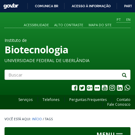
GOVBR
COMUNICA BR
ACESSO À INFORMAÇÃO
PARTI
IR
PARA
PT
EN
O
ACESSIBILIDADE
ALTO CONTRASTE
MAPA DO SITE
CONTEÚDO
Instituto de
Biotecnologia
UNIVERSIDADE FEDERAL DE UBERLÂNDIA
Buscar
Serviços
Telefones
Perguntas Frequentes
Contato
Fale Conosco
INÍCIO
/
TAGS
MENU