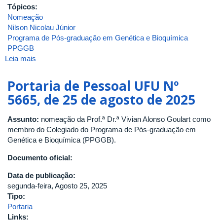
Tópicos:
Nomeação
Nilson Nicolau Júnior
Programa de Pós-graduação em Genética e Bioquímica
PPGGB
Leia mais
sobre
Portaria
DIRIBTEC
Portaria de Pessoal UFU Nº
Nº
5665, de 25 de agosto de 2025
65,
de
Assunto:
nomeação da Prof.ª Dr.ª Vivian Alonso Goulart como
21
membro do Colegiado do Programa de Pós-graduação em
de
Genética e Bioquímica (PPGGB).
agosto
de
Documento oficial:
2025
Data de publicação:
segunda-feira, Agosto 25, 2025
Tipo:
Portaria
Links: