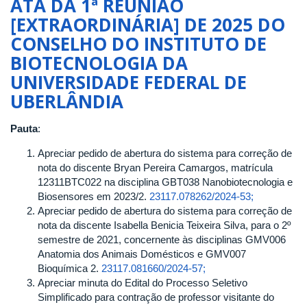
ATA DA 1ª REUNIÃO
3ª
[EXTRAORDINÁRIA] DE 2025 DO
REUNIÃO
CONSELHO DO INSTITUTO DE
[ORDINÁRIA]
DE
BIOTECNOLOGIA DA
2025
UNIVERSIDADE FEDERAL DE
DO
UBERLÂNDIA
CONSELHO
DO
INSTITUTO
Pauta
:
DE
Apreciar pedido de abertura do sistema para correção de
BIOTECNOLOGIA
nota do discente Bryan Pereira Camargos, matrícula
DA
12311BTC022 na disciplina GBT038 Nanobiotecnologia e
UNIVERSIDADE
Biosensores em 2023/2.
23117.078262/2024-53;
FEDERAL
Apreciar pedido de abertura do sistema para correção de
DE
nota da discente Isabella Benicia Teixeira Silva, para o 2º
UBERLÂNDIA
semestre de 2021, concernente às disciplinas GMV006
Anatomia dos Animais Domésticos e GMV007
Bioquímica 2.
23117.081660/2024-57;
Apreciar minuta do Edital do Processo Seletivo
Simplificado para contração de professor visitante do