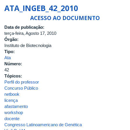
DA
ATA_INGEB_42_2010
QUINQUAGÉSIMA
REUNIÃO
ACESSO AO DOCUMENTO
DO
Data de publicação:
CONSELHO
terça-feira, Agosto 17, 2010
DO
Órgão:
INSTITUTO
Instituto de Biotecnologia
DE
Tipo:
GENÉTICA
Ata
E
Número:
BIOQUÍMICA
42
DA
Tópicos:
UNIVERSIDADE
Perfil do professor
FEDERAL
Concurso Público
DE
netbook
UBERLÂNDIA
licença
afastamento
workshop
docente
Congresso Latinoamericano de Genética