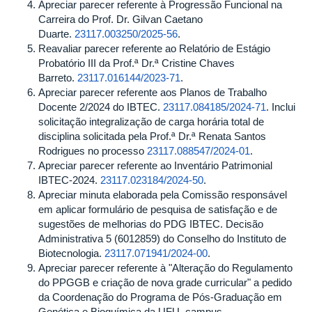
Apreciar parecer referente à Progressão Funcional na
Carreira do Prof. Dr. Gilvan Caetano
Duarte.
23117.003250/2025-56
.
Reavaliar parecer referente ao Relatório de Estágio
Probatório III da Prof.ª Dr.ª Cristine Chaves
Barreto.
23117.016144/2023-71
.
Apreciar parecer referente aos Planos de Trabalho
Docente 2/2024 do IBTEC.
23117.084185/2024-71
. Inclui
solicitação integralização de carga horária total de
disciplina solicitada pela Prof.ª Dr.ª Renata Santos
Rodrigues no processo
23117.088547/2024-01
.
Apreciar parecer referente ao Inventário Patrimonial
IBTEC-2024.
23117.023184/2024-50
.
Apreciar minuta elaborada pela Comissão responsável
em aplicar formulário de pesquisa de satisfação e de
sugestões de melhorias do PDG IBTEC. Decisão
Administrativa 5 (6012859) do Conselho do Instituto de
Biotecnologia.
23117.071941/2024-00
.
Apreciar parecer referente à "Alteração do Regulamento
do PPGGB e criação de nova grade curricular" a pedido
da Coordenação do Programa de Pós-Graduação em
Genética e Bioquímica da UFU, campus