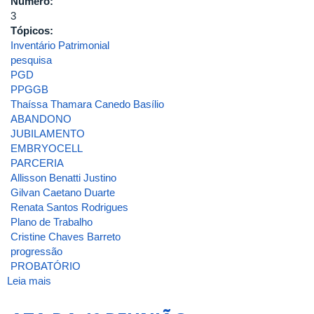
Número:
3
Tópicos:
Inventário Patrimonial
pesquisa
PGD
PPGGB
Thaíssa Thamara Canedo Basílio
ABANDONO
JUBILAMENTO
EMBRYOCELL
PARCERIA
Allisson Benatti Justino
Gilvan Caetano Duarte
Renata Santos Rodrigues
Plano de Trabalho
Cristine Chaves Barreto
progressão
PROBATÓRIO
Leia mais
sobre
ATA
DA