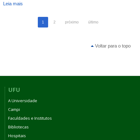
Leia mais
sobre
ATA_INGEB_17_2006
1
2
próximo
último
Voltar para o topo
UFU
A Universidade
Campi
Faculdades e Institutos
Bibliotecas
Hospitais