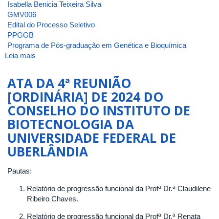
Isabella Benicia Teixeira Silva
GMV006
Edital do Processo Seletivo
PPGGB
Programa de Pós-graduação em Genética e Bioquímica
Leia mais
sobre
ATA
DA
ATA DA 4ª REUNIÃO
1ª
[ORDINÁRIA] DE 2024 DO
REUNIÃO
CONSELHO DO INSTITUTO DE
[EXTRAORDINÁRIA]
DE
BIOTECNOLOGIA DA
2025
UNIVERSIDADE FEDERAL DE
DO
UBERLÂNDIA
CONSELHO
DO
INSTITUTO
Pautas:
DE
Relatório de progressão funcional da Profª Dr.ª Claudilene
BIOTECNOLOGIA
Ribeiro Chaves.
DA
UNIVERSIDADE
Relatório de progressão funcional da Profª Dr.ª Renata