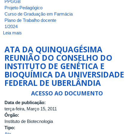
PPGGB
Projeto Pedagógico
Curso de Graduação em Farmácia
Plano de Trabalho docente
1/2024
Leia mais
sobre
ATA
DA
ATA DA QUINQUAGÉSIMA
4ª
REUNIÃO DO CONSELHO DO
REUNIÃO
INSTITUTO DE GENÉTICA E
[ORDINÁRIA]
DE
BIOQUÍMICA DA UNIVERSIDADE
2024
FEDERAL DE UBERLÂNDIA
DO
CONSELHO
ACESSO AO DOCUMENTO
DO
INSTITUTO
Data de publicação:
DE
terça-feira, Março 15, 2011
BIOTECNOLOGIA
Órgão:
DA
Instituto de Biotecnologia
UNIVERSIDADE
Tipo:
FEDERAL
Ata