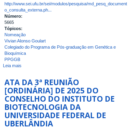
http://www.sei.ufu.br/sei/modulos/pesquisa/md_pesq_document
o_consulta_externa.ph...
Número:
5665
Tópicos:
Nomeação
Vivian Alonso Goulart
Colegiado do Programa de Pós-graduação em Genética e
Bioquímica
PPGGB
Leia mais
sobre
Portaria
de
ATA DA 3ª REUNIÃO
Pessoal
[ORDINÁRIA] DE 2025 DO
UFU
CONSELHO DO INSTITUTO DE
Nº
5665,
BIOTECNOLOGIA DA
de
UNIVERSIDADE FEDERAL DE
25
UBERLÂNDIA
de
agosto