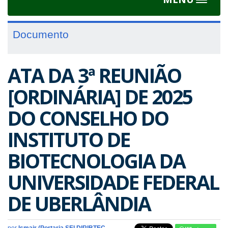
Toggle
navigat
Documento
ATA DA 3ª REUNIÃO
[ORDINÁRIA] DE 2025
DO CONSELHO DO
INSTITUTO DE
BIOTECNOLOGIA DA
UNIVERSIDADE FEDERAL
DE UBERLÂNDIA