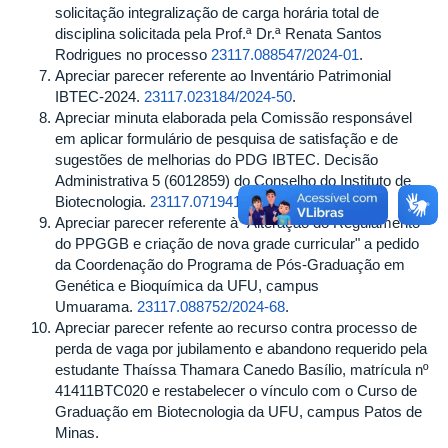
solicitação integralização de carga horária total de
disciplina solicitada pela Prof.ª Dr.ª Renata Santos
Rodrigues no processo
23117.088547/2024-01
.
Apreciar parecer referente ao Inventário Patrimonial
IBTEC-2024.
23117.023184/2024-50
.
Apreciar minuta elaborada pela Comissão responsável
em aplicar formulário de pesquisa de satisfação e de
sugestões de melhorias do PDG IBTEC. Decisão
Administrativa 5 (6012859) do Conselho do Instituto de
Biotecnologia.
23117.071941/2024-00
.
Apreciar parecer referente à "Alteração do Regulamento
do PPGGB e criação de nova grade curricular" a pedido
da Coordenação do Programa de Pós-Graduação em
Genética e Bioquímica da UFU, campus
Umuarama.
23117.088752/2024-68
.
Apreciar parecer refente ao recurso contra processo de
perda de vaga por jubilamento e abandono requerido pela
estudante Thaíssa Thamara Canedo Basílio, matrícula nº
41411BTC020 e restabelecer o vínculo com o Curso de
Graduação em Biotecnologia da UFU, campus Patos de
Minas.