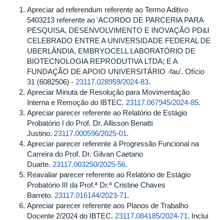
Apreciar ad referendum referente ao Termo Aditivo
5403213 referente ao 'ACORDO DE PARCERIA PARA
PESQUISA, DESENVOLVIMENTO E INOVAÇÃO PD&I
CELEBRADO ENTRE A UNIVERSIDADE FEDERAL DE
UBERLÂNDIA, EMBRYOCELL LABORATÓRIO DE
BIOTECNOLOGIA REPRODUTIVA LTDA; E A
FUNDAÇÃO DE APOIO UNIVERSITÁRIO -fau'. Ofício
31 (6082506) -
23117.028959/2024-83
.
Apreciar Minuta de Resolução para Movimentação
Interna e Remoção do IBTEC.
23117.067945/2024-85
.
Apreciar parecer referente ao Relatório de Estágio
Probatório I do Prof. Dr. Allisson Benatti
Justino.
23117.000596/2025-01
.
Apreciar parecer referente à Progressão Funcional na
Carreira do Prof. Dr. Gilvan Caetano
Duarte.
23117.003250/2025-56
.
Reavaliar parecer referente ao Relatório de Estágio
Probatório III da Prof.ª Dr.ª Cristine Chaves
Barreto.
23117.016144/2023-71
.
Apreciar parecer referente aos Planos de Trabalho
Docente 2/2024 do IBTEC.
23117.084185/2024-71
. Inclui