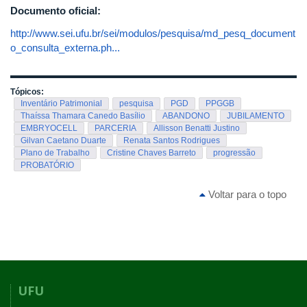
Documento oficial:
http://www.sei.ufu.br/sei/modulos/pesquisa/md_pesq_document
o_consulta_externa.ph...
Tópicos:
Inventário Patrimonial
pesquisa
PGD
PPGGB
Thaíssa Thamara Canedo Basílio
ABANDONO
JUBILAMENTO
EMBRYOCELL
PARCERIA
Allisson Benatti Justino
Gilvan Caetano Duarte
Renata Santos Rodrigues
Plano de Trabalho
Cristine Chaves Barreto
progressão
PROBATÓRIO
Voltar para o topo
UFU