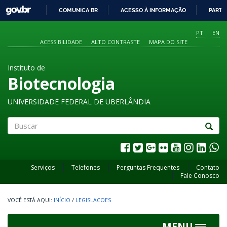
GOVBR
COMUNICA BR
ACESSO À INFORMAÇÃO
PARTI
IR
PARA
PT
EN
O
ACESSIBILIDADE
ALTO CONTRASTE
MAPA DO SITE
CONTEÚDO
Instituto de
Biotecnologia
UNIVERSIDADE FEDERAL DE UBERLÂNDIA
Buscar
Serviços
Telefones
Perguntas Frequentes
Contato
Fale Conosco
INÍCIO
/
LEGISLACOES
MENU