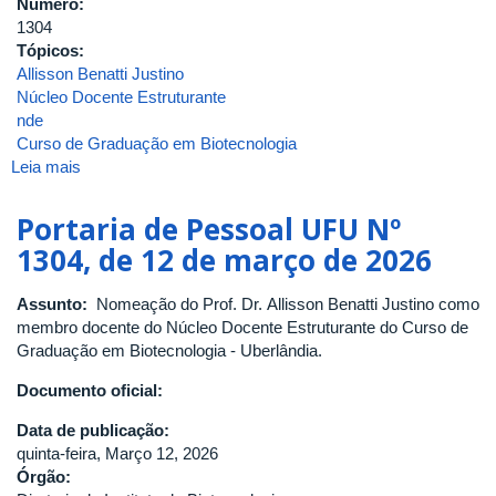
Número:
1304
Tópicos:
Allisson Benatti Justino
Núcleo Docente Estruturante
nde
Curso de Graduação em Biotecnologia
Leia mais
sobre
Portaria
de
Portaria de Pessoal UFU Nº
Pessoal
1304, de 12 de março de 2026
UFU
Nº
Assunto:
Nomeação do Prof. Dr. Allisson Benatti Justino como
1304,
membro docente do Núcleo Docente Estruturante do Curso de
de
Graduação em Biotecnologia - Uberlândia.
12
de
Documento oficial:
março
de
Data de publicação:
2026
quinta-feira, Março 12, 2026
Órgão: