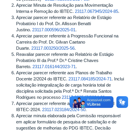
Apreciar Minuta de Resolução para Movimentação
Interna e Remoção do IBTEC.
23117.067945/2024-85
.
Apreciar parecer referente ao Relatório de Estágio
Probatório I do Prof. Dr. Allisson Benatti
Justino.
23117.000596/2025-01
.
Apreciar parecer referente à Progressão Funcional na
Carreira do Prof. Dr. Gilvan Caetano
Duarte.
23117.003250/2025-56
.
Reavaliar parecer referente ao Relatório de Estágio
Probatório III da Prof.ª Dr.ª Cristine Chaves
Barreto.
23117.016144/2023-71
.
Apreciar parecer referente aos Planos de Trabalho
Docente 2/2024 do IBTEC.
23117.084185/2024-71
. Inclui
solicitação integralização de carga horária total de
disciplina solicitada pela Prof.ª Dr.ª Renata Santos
Rodrigues no processo
23117.088547/2024-01
.
Apreciar parecer referente ao Inventário Patrimonial
IBTEC-2024.
23117.023184/2024-50
.
Apreciar minuta elaborada pela Comissão responsável
em aplicar formulário de pesquisa de satisfação e de
sugestões de melhorias do PDG IBTEC. Decisão