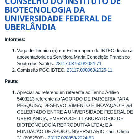
CONSELHO DO INSTITUTO DE
1304,
BIOTECNOLOGIA DA
de
UNIVERSIDADE FEDERAL DE
12
UBERLÂNDIA
de
março
de
Informes:
2026
Vaga de Técnico (a) em Enfermagem do IBTEC devido à
aposentadoria da Servidora Maria Conceição Francisco
Souto dos Santos.
23117.037500/2024-71
.
Comissão PGC IBTEC.
23117.000063/2025-11
.
Pauta:
Apreciar ad referendum referente ao Termo Aditivo
5403213 referente ao 'ACORDO DE PARCERIA PARA
PESQUISA, DESENVOLVIMENTO E INOVAÇÃO PD&I
CELEBRADO ENTRE A UNIVERSIDADE FEDERAL DE
UBERLÂNDIA, EMBRYOCELL LABORATÓRIO DE
BIOTECNOLOGIA REPRODUTIVA LTDA; E A
FUNDAÇÃO DE APOIO UNIVERSITÁRIO -fau'. Ofício
31 (6082506) -
23117.028959/2024-83
.