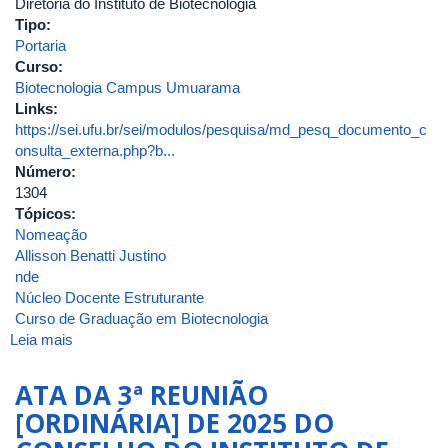
Diretoria do Instituto de Biotecnologia
Tipo:
Portaria
Curso:
Biotecnologia Campus Umuarama
Links:
https://sei.ufu.br/sei/modulos/pesquisa/md_pesq_documento_c
onsulta_externa.php?b...
Número:
1304
Tópicos:
Nomeação
Allisson Benatti Justino
nde
Núcleo Docente Estruturante
Curso de Graduação em Biotecnologia
Leia mais
sobre
Portaria
de
ATA DA 3ª REUNIÃO
Pessoal
[ORDINÁRIA] DE 2025 DO
UFU
Nº