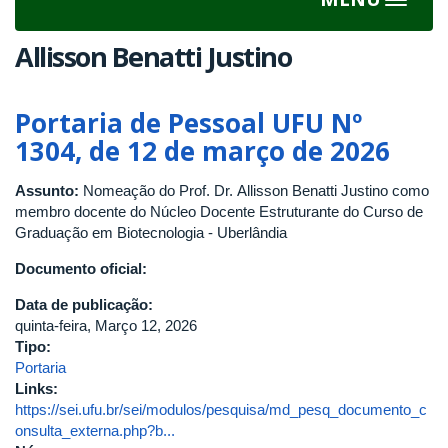
Toggle
navigat
Allisson Benatti Justino
Portaria de Pessoal UFU Nº
1304, de 12 de março de 2026
Assunto:
Nomeação do Prof. Dr. Allisson Benatti Justino como
membro docente do Núcleo Docente Estruturante do Curso de
Graduação em Biotecnologia - Uberlândia
Documento oficial:
Data de publicação:
quinta-feira, Março 12, 2026
Tipo:
Portaria
Links:
https://sei.ufu.br/sei/modulos/pesquisa/md_pesq_documento_c
onsulta_externa.php?b...