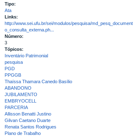
Tipo:
Ata
Links:
http://www.sei.ufu.br/sei/modulos/pesquisa/md_pesq_document
o_consulta_externa.ph...
Número:
3
Tópicos:
Inventário Patrimonial
pesquisa
PGD
PPGGB
Thaíssa Thamara Canedo Basílio
ABANDONO
JUBILAMENTO
EMBRYOCELL
PARCERIA
Allisson Benatti Justino
Gilvan Caetano Duarte
Renata Santos Rodrigues
Plano de Trabalho