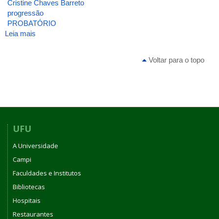
Cristine Chaves Barreto
progressão
PROBATÓRIO
Leia mais
sobre
ATA
DA
Voltar para o topo
3ª
REUNIÃO
[ORDINÁRIA]
DE
2025
DO
CONSELHO
UFU
DO
A Universidade
INSTITUTO
DE
Campi
BIOTECNOLOGIA
Faculdades e Institutos
DA
Bibliotecas
UNIVERSIDADE
FEDERAL
Hospitais
DE
Restaurantes
UBERLÂNDIA