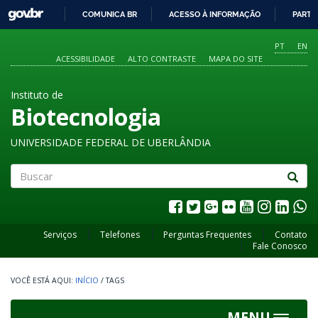
GOVBR
COMUNICA BR
ACESSO À INFORMAÇÃO
PARTI
IR
PARA
PT
EN
O
ACESSIBILIDADE
ALTO CONTRASTE
MAPA DO SITE
CONTEÚDO
Instituto de
Biotecnologia
UNIVERSIDADE FEDERAL DE UBERLÂNDIA
Buscar
Serviços
Telefones
Perguntas Frequentes
Contato
Fale Conosco
INÍCIO
/
TAGS
MENU