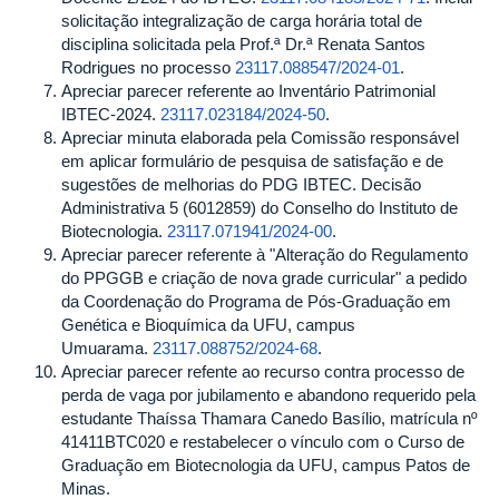
solicitação integralização de carga horária total de
disciplina solicitada pela Prof.ª Dr.ª Renata Santos
Rodrigues no processo
23117.088547/2024-01
.
Apreciar parecer referente ao Inventário Patrimonial
IBTEC-2024.
23117.023184/2024-50
.
Apreciar minuta elaborada pela Comissão responsável
em aplicar formulário de pesquisa de satisfação e de
sugestões de melhorias do PDG IBTEC. Decisão
Administrativa 5 (6012859) do Conselho do Instituto de
Biotecnologia.
23117.071941/2024-00
.
Apreciar parecer referente à "Alteração do Regulamento
do PPGGB e criação de nova grade curricular" a pedido
da Coordenação do Programa de Pós-Graduação em
Genética e Bioquímica da UFU, campus
Umuarama.
23117.088752/2024-68
.
Apreciar parecer refente ao recurso contra processo de
perda de vaga por jubilamento e abandono requerido pela
estudante Thaíssa Thamara Canedo Basílio, matrícula nº
41411BTC020 e restabelecer o vínculo com o Curso de
Graduação em Biotecnologia da UFU, campus Patos de
Minas.