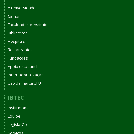
DO
A Universidade
INSTITUTO
DE
Campi
BIOTECNOLOGIA
Faculdades e Institutos
DA
Bibliotecas
UNIVERSIDADE
FEDERAL
Hospitais
DE
Restaurantes
UBERLÂNDIA
Fundações
Apoio estudantil
Internacionalização
Uso da marca UFU
IBTEC
Institucional
Equipe
Legislação
Serviços