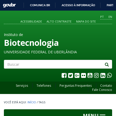
GOVBR
COMUNICA BR
ACESSO À INFORMAÇÃO
PARTI
IR
PARA
PT
EN
O
ACESSIBILIDADE
ALTO CONTRASTE
MAPA DO SITE
CONTEÚDO
Instituto de
Biotecnologia
UNIVERSIDADE FEDERAL DE UBERLÂNDIA
Buscar
Serviços
Telefones
Perguntas Frequentes
Contato
Fale Conosco
INÍCIO
/
TAGS
MENU