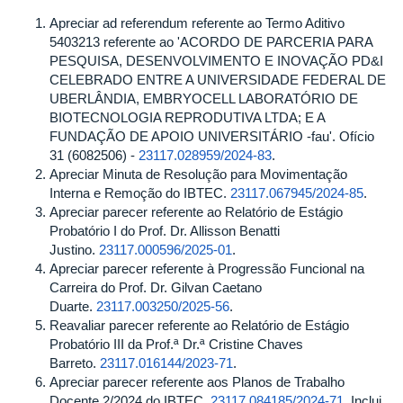
Apreciar ad referendum referente ao Termo Aditivo
5403213 referente ao 'ACORDO DE PARCERIA PARA
PESQUISA, DESENVOLVIMENTO E INOVAÇÃO PD&I
CELEBRADO ENTRE A UNIVERSIDADE FEDERAL DE
UBERLÂNDIA, EMBRYOCELL LABORATÓRIO DE
BIOTECNOLOGIA REPRODUTIVA LTDA; E A
FUNDAÇÃO DE APOIO UNIVERSITÁRIO -fau'. Ofício
31 (6082506) -
23117.028959/2024-83
.
Apreciar Minuta de Resolução para Movimentação
Interna e Remoção do IBTEC.
23117.067945/2024-85
.
Apreciar parecer referente ao Relatório de Estágio
Probatório I do Prof. Dr. Allisson Benatti
Justino.
23117.000596/2025-01
.
Apreciar parecer referente à Progressão Funcional na
Carreira do Prof. Dr. Gilvan Caetano
Duarte.
23117.003250/2025-56
.
Reavaliar parecer referente ao Relatório de Estágio
Probatório III da Prof.ª Dr.ª Cristine Chaves
Barreto.
23117.016144/2023-71
.
Apreciar parecer referente aos Planos de Trabalho
Docente 2/2024 do IBTEC.
23117.084185/2024-71
. Inclui