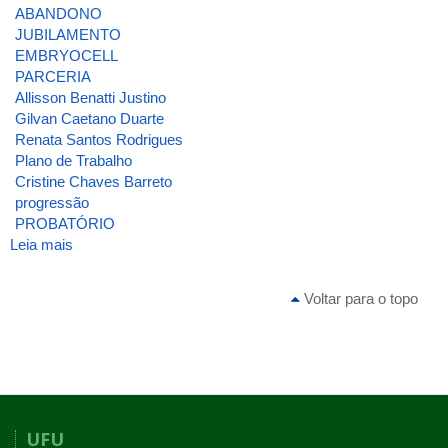
ABANDONO
JUBILAMENTO
EMBRYOCELL
PARCERIA
Allisson Benatti Justino
Gilvan Caetano Duarte
Renata Santos Rodrigues
Plano de Trabalho
Cristine Chaves Barreto
progressão
PROBATÓRIO
Leia mais
sobre
ATA
DA
Voltar para o topo
3ª
REUNIÃO
[ORDINÁRIA]
DE
2025
DO
CONSELHO
UFU