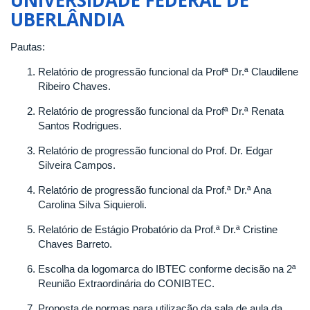
UBERLÂNDIA
CONSELHO
DO
INSTITUTO
Pautas:
DE
Relatório de progressão funcional da Profª Dr.ª Claudilene
BIOTECNOLOGIA
Ribeiro Chaves.
DA
UNIVERSIDADE
Relatório de progressão funcional da Profª Dr.ª Renata
FEDERAL
Santos Rodrigues.
DE
UBERLÂNDIA
Relatório de progressão funcional do Prof. Dr. Edgar
Silveira Campos.
Relatório de progressão funcional da Prof.ª Dr.ª Ana
Carolina Silva Siquieroli.
Relatório de Estágio Probatório da Prof.ª Dr.ª Cristine
Chaves Barreto.
Escolha da logomarca do IBTEC conforme decisão na 2ª
Reunião Extraordinária do CONIBTEC.
Proposta de normas para utilização da sala de aula da