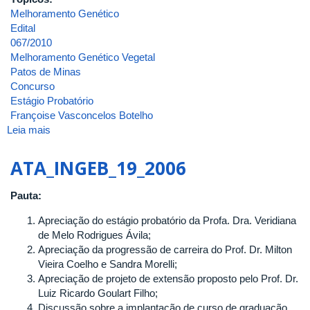
DA
Melhoramento Genético
UNIVERSIDADE
Edital
FEDERAL
067/2010
DE
Melhoramento Genético Vegetal
UBERLÂNDIA
Patos de Minas
Concurso
Estágio Probatório
Françoise Vasconcelos Botelho
Leia mais
sobre
ATA_INGEB_58_2011
ATA_INGEB_19_2006
Pauta:
Apreciação do estágio probatório da Profa. Dra. Veridiana
de Melo Rodrigues Ávila;
Apreciação da progressão de carreira do Prof. Dr. Milton
Vieira Coelho e Sandra Morelli;
Apreciação de projeto de extensão proposto pelo Prof. Dr.
Luiz Ricardo Goulart Filho;
Discussão sobre a implantação de curso de graduação