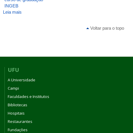
INGEB
Leia mais
sobre
ATA_INGEB_19_2006
Voltar para o topo
UFU
A Universidade
Campi
Faculdades e Institutos
Bibliotecas
Hospitais
Restaurantes
Fundações