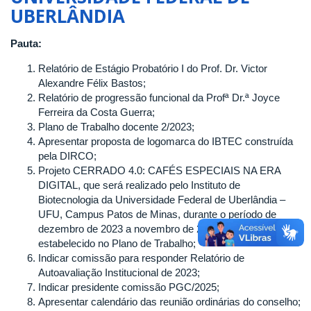
UBERLÂNDIA
CONSELHO
DO
INSTITUTO
Pauta:
DE
Relatório de Estágio Probatório I do Prof. Dr. Victor
BIOTECNOLOGIA
Alexandre Félix Bastos;
DA
Relatório de progressão funcional da Profª Dr.ª Joyce
UNIVERSIDADE
Ferreira da Costa Guerra;
FEDERAL
Plano de Trabalho docente 2/2023;
DE
Apresentar proposta de logomarca do IBTEC construída
UBERLÂNDIA
pela DIRCO;
Projeto CERRADO 4.0: CAFÉS ESPECIAIS NA ERA
DIGITAL, que será realizado pelo Instituto de
Biotecnologia da Universidade Federal de Uberlândia –
UFU, Campus Patos de Minas, durante o período de
dezembro de 2023 a novembro de 2024, conforme
estabelecido no Plano de Trabalho;
Indicar comissão para responder Relatório de
Autoavaliação Institucional de 2023;
Indicar presidente comissão PGC/2025;
Apresentar calendário das reunião ordinárias do conselho;