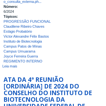
o_consulta_externa.ph...
Número:
6/2024
Tópicos:
PROGRESSÃO FUNCIONAL
Claudilene Ribeiro Chaves
Estágio Probatório
Victor Alexandre Félix Bastos
Instituto de Biotecnologia
Campus Patos de Minas
Campus Umuarama
Joyce Ferreira Guerra
REGIMENTO INTERNO
Leia mais
sobre
ATA
DA
ATA DA 4ª REUNIÃO
6ª
[ORDINÁRIA] DE 2024 DO
REUNIÃO
CONSELHO DO INSTITUTO DE
[EXTRAORDINÁRIA]
DE
BIOTECNOLOGIA DA
2024
UNIVERSIDADE FEDERAL DE
DO