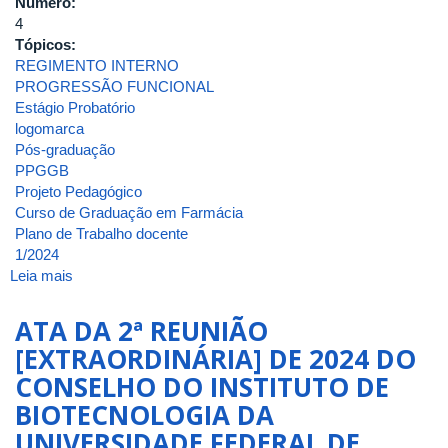
Número:
4
Tópicos:
REGIMENTO INTERNO
PROGRESSÃO FUNCIONAL
Estágio Probatório
logomarca
Pós-graduação
PPGGB
Projeto Pedagógico
Curso de Graduação em Farmácia
Plano de Trabalho docente
1/2024
Leia mais
sobre
ATA
DA
ATA DA 2ª REUNIÃO
4ª
[EXTRAORDINÁRIA] DE 2024 DO
REUNIÃO
CONSELHO DO INSTITUTO DE
[ORDINÁRIA]
DE
BIOTECNOLOGIA DA
2024
UNIVERSIDADE FEDERAL DE
DO