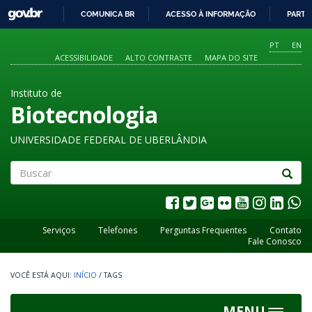
GOVBR
COMUNICA BR
ACESSO À INFORMAÇÃO
PARTI
IR
PARA
PT
EN
O
ACESSIBILIDADE
ALTO CONTRASTE
MAPA DO SITE
CONTEÚDO
Instituto de
Biotecnologia
UNIVERSIDADE FEDERAL DE UBERLÂNDIA
Buscar
Serviços
Telefones
Perguntas Frequentes
Contato
Fale Conosco
INÍCIO
/
TAGS
MENU