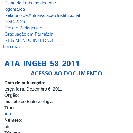
Plano de Trabalho docente
logomarca
Relatório de Autoavaliação Institucional
PGC/2025
Projeto Pedagógico
Graduação em Farmácia
REGIMENTO INTERNO
Leia mais
sobre
ATA
DA
ATA_INGEB_58_2011
2ª
REUNIÃO
ACESSO AO DOCUMENTO
[EXTRAORDINÁRIA]
Data de publicação:
DE
terça-feira, Dezembro 6, 2011
2024
Órgão:
DO
Instituto de Biotecnologia
CONSELHO
Tipo:
DO
Ata
INSTITUTO
Número:
DE
58
BIOTECNOLOGIA
Tópicos: