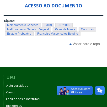
ACESSO AO DOCUMENTO
Tópicos:
Melhoramento Genético
Edital
067/2010
Melhoramento Genético Vegetal
Patos de Minas
Concurso
Estágio Probatório
Françoise Vasconcelos Botelho
Voltar para o topo
UFU
A Universidade
Campi
Faculdades e Institutos
Bibliotecas