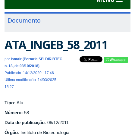
Toggle
navigat
Documento
ATA_INGEB_58_2011
por
Ismair (Portaria SEI DIRIBTEC
Whatsapp
n. 18, de 03/10/2018)
Publicado: 14/12/2020 - 17:46
Última modificação: 14/03/2025 -
15:27
Tipo:
Ata
Número:
58
Data de publicação:
06/12/2011
Órgão:
Instituto de Biotecnologia