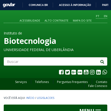
GOVBR
COMUNICA BR
ACESSO À INFORMAÇÃO
PARTI
IR
PARA
PT
EN
O
ACESSIBILIDADE
ALTO CONTRASTE
MAPA DO SITE
CONTEÚDO
Instituto de
Biotecnologia
UNIVERSIDADE FEDERAL DE UBERLÂNDIA
Buscar
Serviços
Telefones
Perguntas Frequentes
Contato
Fale Conosco
INÍCIO
/
LEGISLACOES
MENU