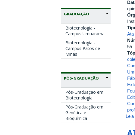
Dat
qui
GRADUAÇÃO
Ór
Inst
Tip
Biotecnologia -
Campus Umuarama
Ata
Nú
Biotecnologia -
55
Campus Patos de
Tóp
Minas
col
Cur
Umu
PÓS-GRADUAÇÃO
Fáb
Ext
Fou
Pós-Graduação em
Edit
Biotecnologia
Con
Pós-Graduação em
pro
Genética e
Leia
Bioquímica
A