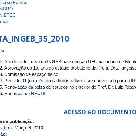
curso Público
MBRO
NIBTEC
 mais
sobre
ATA_INGEB_36_2010
TA_INGEB_35_2010
ta:
Abertura de curso do INGEB na extensão UFU na cidade de Mon
Aprovação do 1o. ano do estágio probatório da Profa. Dra. fançoi
Comissão de espaço físico;
Perfil de 01 (um) técnico-administrativo a sre convocado para o 
Renovação da bolsa de estudos no exterior do Prof. Dr. Luiz Ricard
Recursos do REUNI.
ACESSO AO DOCUMENT
a de publicação:
a-feira, Março 9, 2010
gão: