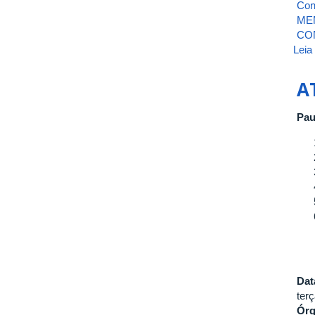
Con
ME
CO
Leia
A
Pau
Dat
terç
Ór