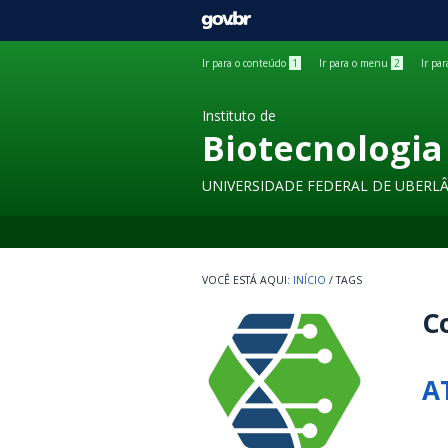
GOVBR
Ir para o conteúdo
1
Ir para o menu
2
Ir pa
Instituto de
Biotecnologia
UNIVERSIDADE FEDERAL DE UBERL
INÍCIO
/
TAGS
Co
A