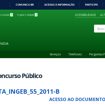
COMUNICA BR
ACESSO À INFORMAÇÃO
PARTICIPE
IR
PARA
ACESSIBILIDADE
AL
ra a busca
3
Ir para o rodapé
4
O
CONTEÚDO
Buscar
ÂNDIA
Serviços
Telefones
Perguntas 
ncurso Público
TA_INGEB_55_2011-B
ACESSO AO DOCUMENT