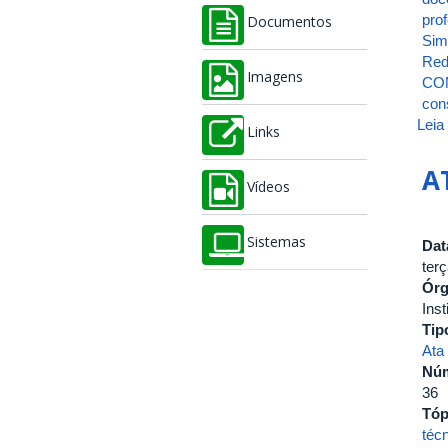
pro
Documentos
Sim
Red
Imagens
CO
con
Leia
Links
A
Vídeos
Sistemas
Dat
ter
Ór
Inst
Tip
Ata
Nú
36
Tóp
técn