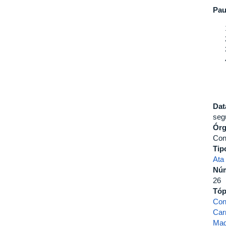
Pau
Dat
seg
Ór
Con
Tip
Ata
Nú
26
Tóp
Con
Car
Mag