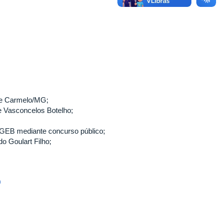
te Carmelo/MG;
se Vasconcelos Botelho;
INGEB mediante concurso público;
o Goulart Filho;
O