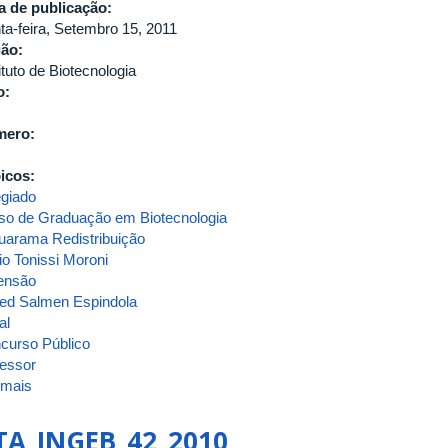
a de publicação:
nta-feira, Setembro 15, 2011
gão:
ituto de Biotecnologia
o:
mero:
icos:
egiado
so de Graduação em Biotecnologia
arama Redistribuição
io Tonissi Moroni
ensão
ed Salmen Espindola
al
curso Público
fessor
 mais
sobre
ATA_INGEB_55_2011-
B
TA_INGEB_42_2010