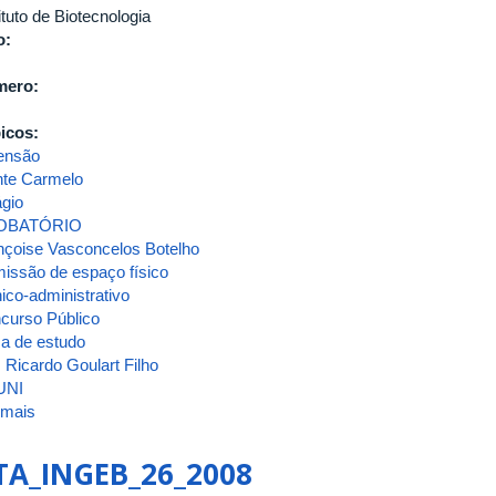
ituto de Biotecnologia
o:
mero:
icos:
ensão
te Carmelo
ágio
OBATÓRIO
nçoise Vasconcelos Botelho
issão de espaço físico
ico-administrativo
curso Público
sa de estudo
 Ricardo Goulart Filho
UNI
 mais
sobre
ATA_INGEB_35_2010
TA_INGEB_26_2008