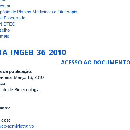
fessor
pósio de Plantas Medicinais e Fitoterapia
e Fitocerrado
NIBTEC
selho
 mais
sobre
ATA_INGEB_37_2010
TA_INGEB_36_2010
ACESSO AO DOCUMENT
a de publicação:
ça-feira, Março 16, 2010
gão:
ituto de Biotecnologia
o:
mero:
icos:
ico-administrativo