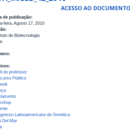
ACESSO AO DOCUMENT
a de publicação:
a-feira, Agosto 17, 2010
gão:
ituto de Biotecnologia
o:
mero:
icos:
il do professor
curso Público
book
ença
stamento
kshop
ente
gresso Latinoamericano de Genética
ã Del Mar
le