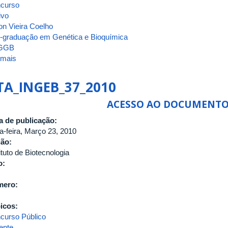
curso
ivo
on Vieira Coelho
-graduação em Genética e Bioquímica
GGB
 mais
sobre
ATA_INGEB_42_2010
TA_INGEB_37_2010
ACESSO AO DOCUMENT
a de publicação:
ça-feira, Março 23, 2010
gão:
ituto de Biotecnologia
o:
mero:
icos:
curso Público
ente