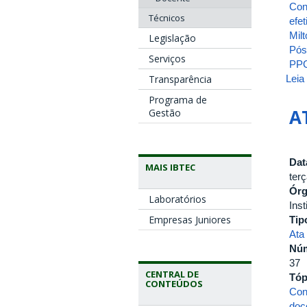
Con
Técnicos
efet
Milt
Legislação
Pós
Serviços
PP
Transparência
Leia
Programa de
A
Gestão
Dat
MAIS IBTEC
ter
Ór
Laboratórios
Inst
Empresas Juniores
Tip
Ata
Nú
37
CENTRAL DE
Tóp
CONTEÚDOS
Con
doc