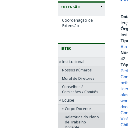
EXTENSÃO
Dat
Coordenação de
terç
Extensão
Ór
Inst
Tip
Ata
IBTEC
Nú
42
Institucional
Tóp
Nossos números
Perf
Con
Mural de Diretores
net
Conselhos /
lic
Comissões / Comitês
afa
Equipe
wor
doc
Corpo Docente
Con
Relatórios do Plano
Vin
de Trabalho
Chi
Docente