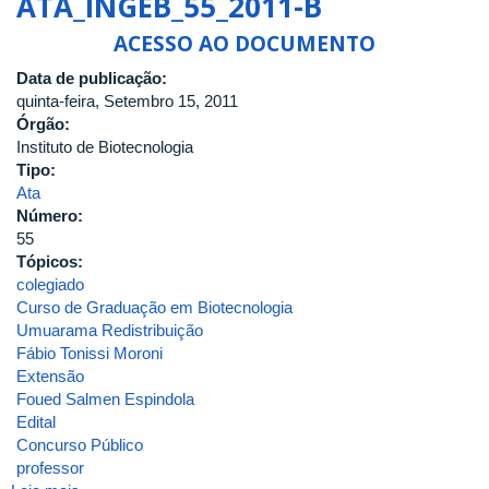
ATA_INGEB_55_2011-B
83ª
REUNIÃO
ACESSO AO DOCUMENTO
DO
Data de publicação:
COLEGIADO
quinta-feira, Setembro 15, 2011
DO
Órgão:
CURSO
Instituto de Biotecnologia
DE
Tipo:
GRADUAÇÃO
Ata
EM
Número:
BIOTECNOLOGIA
55
-
Tópicos:
PATOS
colegiado
DE
Curso de Graduação em Biotecnologia
MINAS
Umuarama Redistribuição
DA
Fábio Tonissi Moroni
UNIVERSIDADE
Extensão
FEDERAL
Foued Salmen Espindola
DE
Edital
UBERLÂNDIA
Concurso Público
professor