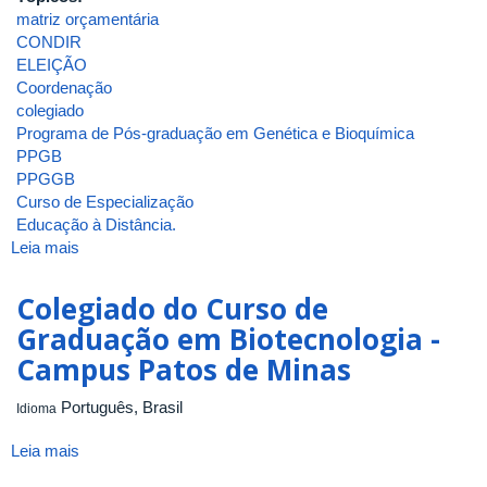
matriz orçamentária
CONDIR
ELEIÇÃO
Coordenação
colegiado
Programa de Pós-graduação em Genética e Bioquímica
PPGB
PPGGB
Curso de Especialização
Educação à Distância.
Leia mais
sobre
ATA_INGEB_6_2003
Colegiado do Curso de
Graduação em Biotecnologia -
Campus Patos de Minas
Português, Brasil
Idioma
Leia mais
sobre
Colegiado