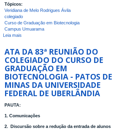
Tópicos:
Veridiana de Melo Rodrigues Ávila
colegiado
Curso de Graduação em Biotecnologia
Campus Umuarama
Leia mais
sobre
Portaria
de
ATA DA 83ª REUNIÃO DO
Pessoal
COLEGIADO DO CURSO DE
UFU
GRADUAÇÃO EM
Nº
1836,
BIOTECNOLOGIA - PATOS DE
de
MINAS DA UNIVERSIDADE
20
FEDERAL DE UBERLÂNDIA
de
março
de
PAUTA:
2025
1. Comunicações
2.
Discursão sobre a redução da entrada de alunos