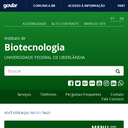
GOVBR
COMUNICA BR
ACESSO À INFORMAÇÃO
PARTI
IR
PARA
PT
EN
O
ACESSIBILIDADE
ALTO CONTRASTE
MAPA DO SITE
CONTEÚDO
Instituto de
Biotecnologia
UNIVERSIDADE FEDERAL DE UBERLÂNDIA
Buscar
Serviços
Telefones
Perguntas Frequentes
Contato
Fale Conosco
INÍCIO
/
TAGS
MENU