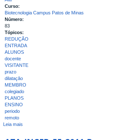
Curso:
Biotecnologia Campus Patos de Minas
Número:
83
Tópicos:
REDUÇÃO
ENTRADA
ALUNOS
docente
VISITANTE
prazo
dilatação
MEMBRO
colegiado
PLANOS
ENSINO
periodo
remoto
Leia mais
sobre
ATA
DA