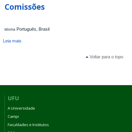
do
Comissões
Curso
de
Graduação
em
Português, Brasil
Idioma
Biotecnologia
-
Leia mais
sobre
Campus
Comissões
Patos
Voltar para o topo
de
Minas
UFU
A Universidade
Campi
Faculdades e Institutos