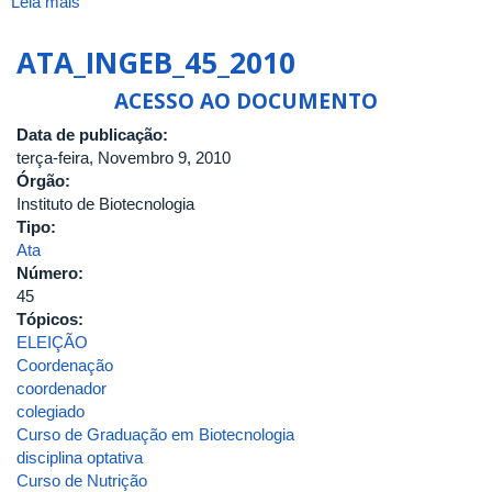
Leia mais
sobre
ATA_INGEB_55_2011-
B
ATA_INGEB_45_2010
ACESSO AO DOCUMENTO
Data de publicação:
terça-feira, Novembro 9, 2010
Órgão:
Instituto de Biotecnologia
Tipo:
Ata
Número:
45
Tópicos:
ELEIÇÃO
Coordenação
coordenador
colegiado
Curso de Graduação em Biotecnologia
disciplina optativa
Curso de Nutrição