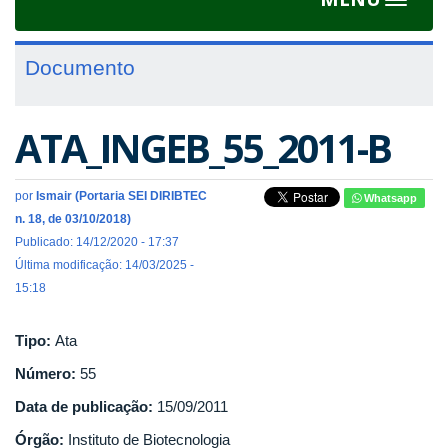
Toggle
navigat
Documento
ATA_INGEB_55_2011-B
por
Ismair (Portaria SEI DIRIBTEC
Whatsapp
n. 18, de 03/10/2018)
Publicado: 14/12/2020 - 17:37
Última modificação: 14/03/2025 -
15:18
Tipo:
Ata
Número:
55
Data de publicação:
15/09/2011
Órgão:
Instituto de Biotecnologia