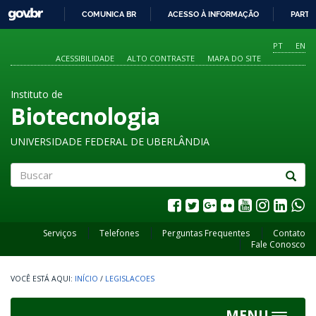
GOVBR
COMUNICA BR
ACESSO À INFORMAÇÃO
PARTI
IR
PARA
PT
EN
O
ACESSIBILIDADE
ALTO CONTRASTE
MAPA DO SITE
CONTEÚDO
Instituto de
Biotecnologia
UNIVERSIDADE FEDERAL DE UBERLÂNDIA
Buscar
Serviços
Telefones
Perguntas Frequentes
Contato
Fale Conosco
INÍCIO
/
LEGISLACOES
MENU