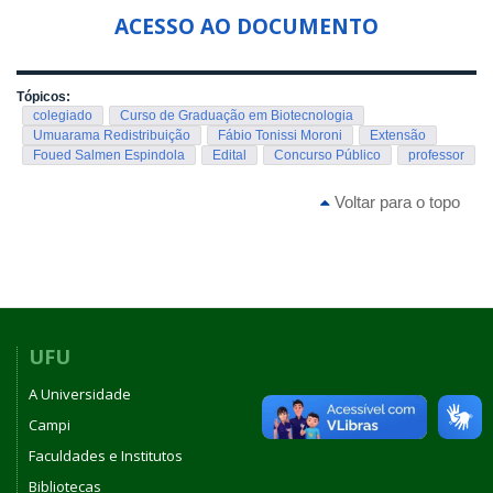
ACESSO AO DOCUMENTO
Tópicos:
colegiado
Curso de Graduação em Biotecnologia
Umuarama Redistribuição
Fábio Tonissi Moroni
Extensão
Foued Salmen Espindola
Edital
Concurso Público
professor
Voltar para o topo
UFU
A Universidade
Campi
Faculdades e Institutos
Bibliotecas