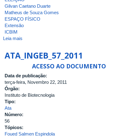
Gilvan Caetano Duarte
Matheus de Souza Gomes
ESPAÇO FÍSICO
Extensão
ICBIM
Leia mais
sobre
ATA
DA
ATA_INGEB_57_2011
9ª
REUNIÃO
ACESSO AO DOCUMENTO
[ORDINÁRIA]
Data de publicação:
DE
terça-feira, Novembro 22, 2011
2025
Órgão:
DO
Instituto de Biotecnologia
CONSELHO
Tipo:
DO
Ata
INSTITUTO
Número:
DE
56
BIOTECNOLOGIA
Tópicos:
DA
Foued Salmen Espindola
UNIVERSIDADE