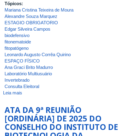
Tópicos:
Mariana Cristina Teixeira de Moura
Alexandre Souza Marquez
ESTAGIO OBRIGATORIO
Edgar Silveira Campos
biodefensivo
fitonematoide
fitopatógeno
Leonardo Augusto Corrêa Quirino
ESPAÇO FÍSICO
Ana Graci Brito Madurro
Laboratório Multiusuário
Invertebrado
Consulta Eleitoral
Leia mais
sobre
ATA
DA
ATA DA 9ª REUNIÃO
2ª
[ORDINÁRIA] DE 2025 DO
REUNIÃO
CONSELHO DO INSTITUTO DE
[ORDINÁRIA]
DE
BIOTECNOLOGIA DA