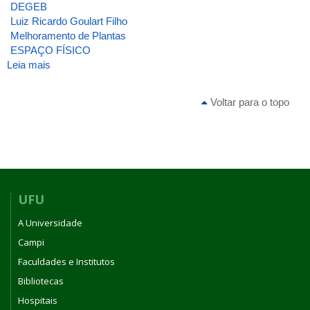
DEGEB
Luiz Ricardo Goulart Filho
Melhoramento de Plantas
ESPAÇO FÍSICO
Leia mais
sobre
ATA_3_DEGEB_26_09_1995
Voltar para o topo
UFU
A Universidade
Campi
Faculdades e Institutos
Bibliotecas
Hospitais