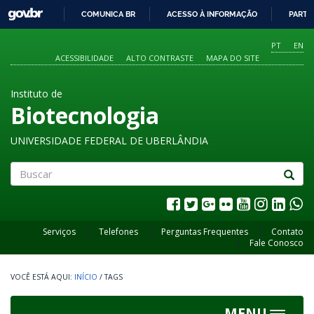
GOVBR
COMUNICA BR
ACESSO À INFORMAÇÃO
PARTI
IR
PARA
PT
EN
O
ACESSIBILIDADE
ALTO CONTRASTE
MAPA DO SITE
CONTEÚDO
Instituto de
Biotecnologia
UNIVERSIDADE FEDERAL DE UBERLÂNDIA
Buscar
Serviços
Telefones
Perguntas Frequentes
Contato
Fale Conosco
INÍCIO
/
TAGS
MENU