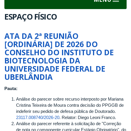
Toggle
navigat
ESPAÇO FÍSICO
ATA DA 2ª REUNIÃO
[ORDINÁRIA] DE 2026 DO
CONSELHO DO INSTITUTO DE
BIOTECNOLOGIA DA
UNIVERSIDADE FEDERAL DE
UBERLÂNDIA
Pauta:
Análise do parecer sobre recurso interposto por Mariana
Cristina Teixeira de Moura contra decisão do PPGGB de
indeferir seu pedido de defesa pública de Doutorado.
23117.008740/2026-20
. Relator: Diego Leoni Franco.
Análise do parecer referente à solicitação de "Correção
de nota no componente curricular Estágio Obrigatório", do