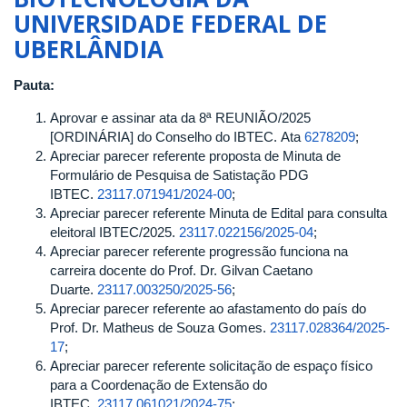
2026
UNIVERSIDADE FEDERAL DE
DO
UBERLÂNDIA
CONSELHO
DO
INSTITUTO
Pauta:
DE
Aprovar e assinar ata da 8ª REUNIÃO/2025
BIOTECNOLOGIA
[ORDINÁRIA] do Conselho do IBTEC. Ata
6278209
;
DA
Apreciar parecer referente proposta de Minuta de
UNIVERSIDADE
Formulário de Pesquisa de Satistação PDG
FEDERAL
IBTEC.
23117.071941/2024-00
;
DE
Apreciar parecer referente Minuta de Edital para consulta
UBERLÂNDIA
eleitoral IBTEC/2025.
23117.022156/2025-04
;
Apreciar parecer referente progressão funciona na
carreira docente do Prof. Dr. Gilvan Caetano
Duarte.
23117.003250/2025-56
;
Apreciar parecer referente ao afastamento do país do
Prof. Dr. Matheus de Souza Gomes.
23117.028364/2025-
17
;
Apreciar parecer referente solicitação de espaço físico
para a Coordenação de Extensão do
IBTEC.
23117.061021/2024-75
;