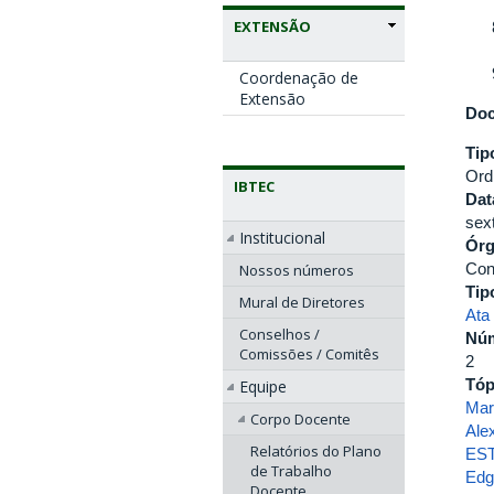
EXTENSÃO
Coordenação de
Extensão
Doc
Tip
Ord
IBTEC
Dat
sext
Institucional
Ór
Con
Nossos números
Tip
Mural de Diretores
Ata
Conselhos /
Nú
Comissões / Comitês
2
Tóp
Equipe
Mar
Corpo Docente
Ale
Relatórios do Plano
ES
de Trabalho
Edg
Docente