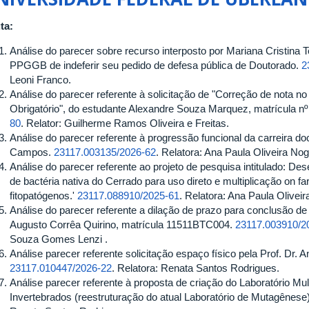
ta:
Análise do parecer sobre recurso interposto por Mariana Cristina 
PPGGB de indeferir seu pedido de defesa pública de Doutorado.
2
Leoni Franco.
Análise do parecer referente à solicitação de "Correção de nota n
Obrigatório", do estudante Alexandre Souza Marquez, matrícula 
80
. Relator: Guilherme Ramos Oliveira e Freitas.
Análise do parecer referente à progressão funcional da carreira doc
Campos.
23117.003135/2026-62
. Relatora: Ana Paula Oliveira Nog
Análise do parecer referente ao projeto de pesquisa intitulado: D
de bactéria nativa do Cerrado para uso direto e multiplicação on f
fitopatógenos.'
23117.088910/2025-61
. Relatora: Ana Paula Oliveir
Análise do parecer referente a dilação de prazo para conclusão d
Augusto Corrêa Quirino, matrícula 11511BTC004.
23117.003910/2
Souza Gomes Lenzi .
Análise parecer referente solicitação espaço físico pela Prof. Dr. 
23117.010447/2026-22
. Relatora: Renata Santos Rodrigues.
Análise parecer referente à proposta de criação do Laboratório M
Invertebrados (reestruturação do atual Laboratório de Mutagênese