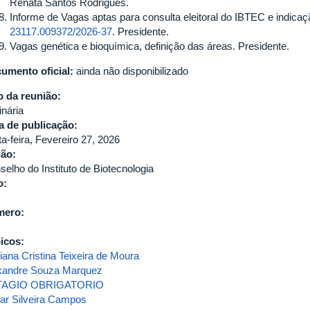
Renata Santos Rodrigues.
Informe de Vagas aptas para consulta eleitoral do IBTEC e indicaç
23117.009372/2026-37
. Presidente.
Vagas genética e bioquímica, definição das áreas. Presidente.
umento oficial:
ainda não disponibilizado
o da reunião:
inária
a de publicação:
a-feira, Fevereiro 27, 2026
gão:
selho do Instituto de Biotecnologia
o:
mero:
icos:
iana Cristina Teixeira de Moura
xandre Souza Marquez
TAGIO OBRIGATORIO
ar Silveira Campos