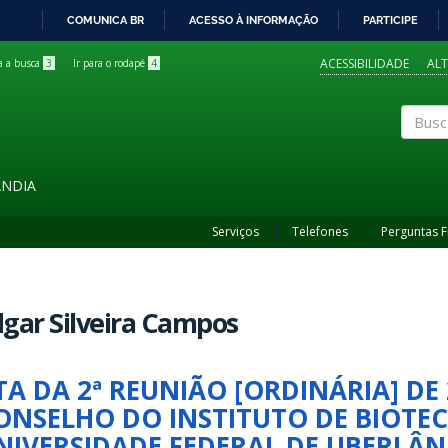
COMUNICA BR
ACESSO À INFORMAÇÃO
PARTICIPE
IR
PARA
ACESSIBILIDADE
AL
ra a busca
3
Ir para o rodapé
4
O
CONTEÚDO
Buscar
ÂNDIA
Serviços
Telefones
Perguntas 
gar Silveira Campos
TA DA 2ª REUNIÃO [ORDINÁRIA] DE
ONSELHO DO INSTITUTO DE BIOTE
NIVERSIDADE FEDERAL DE UBERLÂN