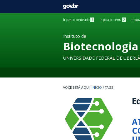
GOVBR
Ir para o conteúdo
1
Ir para o menu
2
Ir pa
Instituto de
Biotecnologia
UNIVERSIDADE FEDERAL DE UBERL
INÍCIO
/
TAGS
Ed
A
C
U