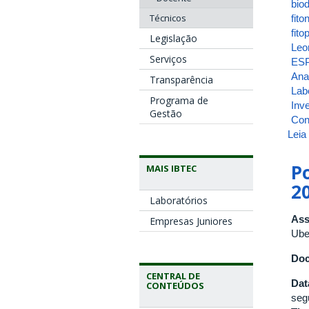
bio
Técnicos
fit
fit
Legislação
Leo
Serviços
ES
Ana
Transparência
Labo
Programa de
Inv
Gestão
Cons
Leia
P
MAIS IBTEC
2
Laboratórios
Ass
Empresas Juniores
Ube
Doc
CENTRAL DE
Dat
CONTEÚDOS
seg