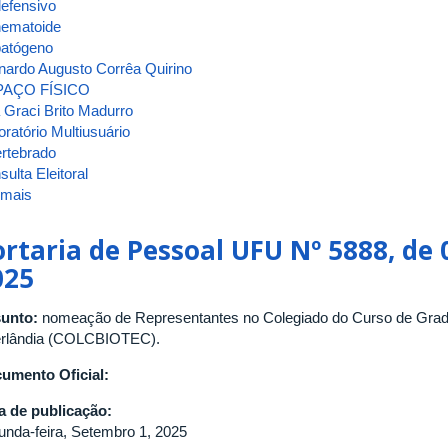
defensivo
onematoide
opatógeno
nardo Augusto Corrêa Quirino
PAÇO FÍSICO
 Graci Brito Madurro
ratório Multiusuário
ertebrado
ulta Eleitoral
 mais
sobre
ATA
DA
ortaria de Pessoal UFU Nº 5888, de
2ª
025
REUNIÃO
[ORDINÁRIA]
unto:
nomeação de Representantes no Colegiado do Curso de Grad
DE
rlândia (COLCBIOTEC).
2026
DO
umento Oficial:
CONSELHO
DO
a de publicação:
INSTITUTO
unda-feira, Setembro 1, 2025
DE