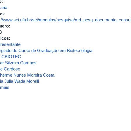
o:
BIOTECNOLOGIA
aria
DA
ks:
UNIVERSIDADE
p://www.sei.ufu.br/sei/modulos/pesquisa/md_pesq_documento_consult
FEDERAL
mero:
DE
8
UBERLÂNDIA
icos:
resentante
egiado do Curso de Graduação em Biotecnologia
LCBIOTEC
ar Silveira Campos
e Cardoso
lherme Nunes Moreira Costa
ia Julia Wada Morelli
 mais
sobre
Portaria
de
Pessoal
UFU
Nº
5888,
de