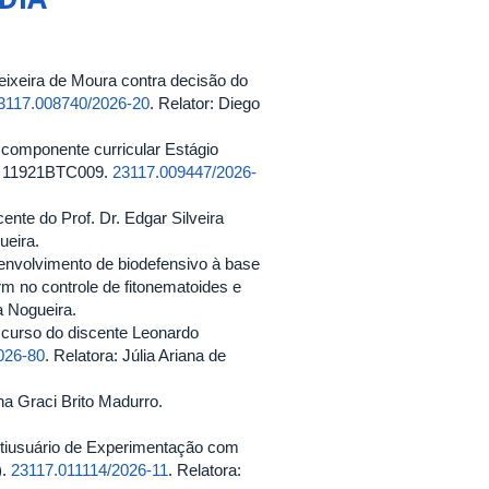
Teixeira de Moura contra decisão do
3117.008740/2026-20
. Relator: Diego
o componente curricular Estágio
nº 11921BTC009.
23117.009447/2026-
ente do Prof. Dr. Edgar Silveira
ueira.
esenvolvimento de biodefensivo à base
arm no controle de fitonematoides e
a Nogueira.
e curso do discente Leonardo
026-80
. Relatora: Júlia Ariana de
Ana Graci Brito Madurro.
ultiusuário de Experimentação com
).
23117.011114/2026-11
. Relatora: