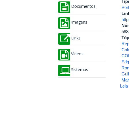
Tip
Documentos
Port
Lin
htt
Imagens
Nú
588
Tóp
Links
Rep
Col
Vídeos
CO
Edg
Ron
Sistemas
Gui
Mar
Leia