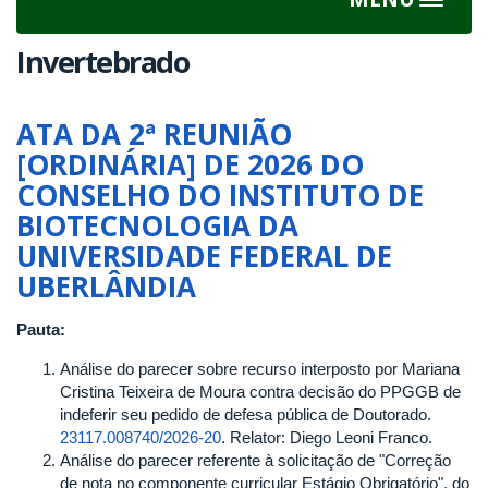
Toggle
navigat
Invertebrado
ATA DA 2ª REUNIÃO
[ORDINÁRIA] DE 2026 DO
CONSELHO DO INSTITUTO DE
BIOTECNOLOGIA DA
UNIVERSIDADE FEDERAL DE
UBERLÂNDIA
Pauta:
Análise do parecer sobre recurso interposto por Mariana
Cristina Teixeira de Moura contra decisão do PPGGB de
indeferir seu pedido de defesa pública de Doutorado.
23117.008740/2026-20
. Relator: Diego Leoni Franco.
Análise do parecer referente à solicitação de "Correção
de nota no componente curricular Estágio Obrigatório", do