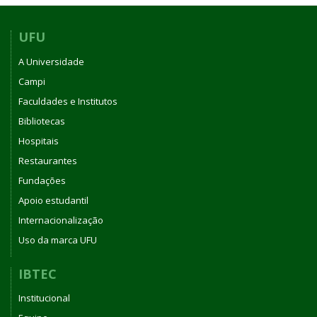
2026
DO
CONSELHO
UFU
DO
A Universidade
INSTITUTO
DE
Campi
BIOTECNOLOGIA
Faculdades e Institutos
DA
Bibliotecas
UNIVERSIDADE
FEDERAL
Hospitais
DE
Restaurantes
UBERLÂNDIA
Fundações
Apoio estudantil
Internacionalização
Uso da marca UFU
IBTEC
Institucional