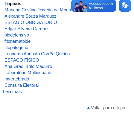
Tópicos:
Mariana Cristina Teixeira de Moura
Alexandre Souza Marquez
ESTAGIO OBRIGATORIO
Edgar Silveira Campos
biodefensivo
fitonematoide
fitopatógeno
Leonardo Augusto Corrêa Quirino
ESPAÇO FÍSICO
Ana Graci Brito Madurro
Laboratório Multiusuário
Invertebrado
Consulta Eleitoral
Leia mais
sobre
ATA
DA
Voltar para o topo
2ª
REUNIÃO
[ORDINÁRIA]
DE