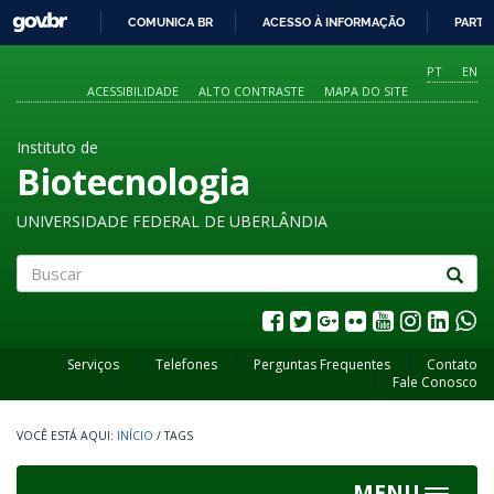
GOVBR
COMUNICA BR
ACESSO À INFORMAÇÃO
PARTI
IR
PARA
PT
EN
O
ACESSIBILIDADE
ALTO CONTRASTE
MAPA DO SITE
CONTEÚDO
Instituto de
Biotecnologia
UNIVERSIDADE FEDERAL DE UBERLÂNDIA
Buscar
Serviços
Telefones
Perguntas Frequentes
Contato
Fale Conosco
INÍCIO
/
TAGS
MENU