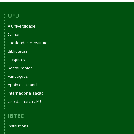
2026
DO
CONSELHO
UFU
DO
A Universidade
INSTITUTO
DE
Campi
BIOTECNOLOGIA
Faculdades e Institutos
DA
Bibliotecas
UNIVERSIDADE
FEDERAL
Hospitais
DE
Restaurantes
UBERLÂNDIA
Fundações
Apoio estudantil
Internacionalização
Uso da marca UFU
IBTEC
Institucional