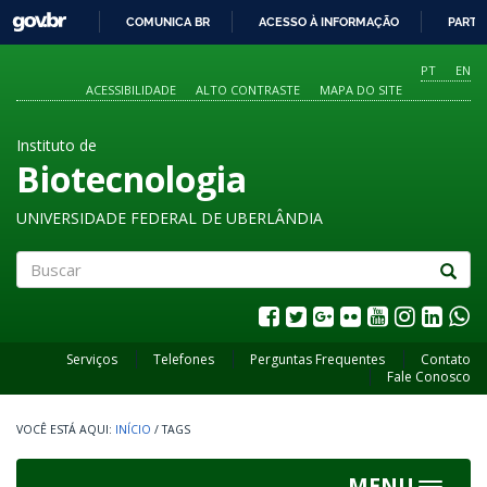
GOVBR
COMUNICA BR
ACESSO À INFORMAÇÃO
PARTI
IR
PARA
PT
EN
O
ACESSIBILIDADE
ALTO CONTRASTE
MAPA DO SITE
CONTEÚDO
Instituto de
Biotecnologia
UNIVERSIDADE FEDERAL DE UBERLÂNDIA
Buscar
Serviços
Telefones
Perguntas Frequentes
Contato
Fale Conosco
INÍCIO
/
TAGS
MENU