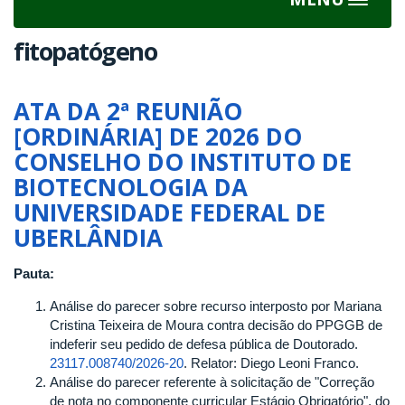
Toggle
navigat
fitopatógeno
ATA DA 2ª REUNIÃO
[ORDINÁRIA] DE 2026 DO
CONSELHO DO INSTITUTO DE
BIOTECNOLOGIA DA
UNIVERSIDADE FEDERAL DE
UBERLÂNDIA
Pauta:
Análise do parecer sobre recurso interposto por Mariana
Cristina Teixeira de Moura contra decisão do PPGGB de
indeferir seu pedido de defesa pública de Doutorado.
23117.008740/2026-20
. Relator: Diego Leoni Franco.
Análise do parecer referente à solicitação de "Correção
de nota no componente curricular Estágio Obrigatório", do