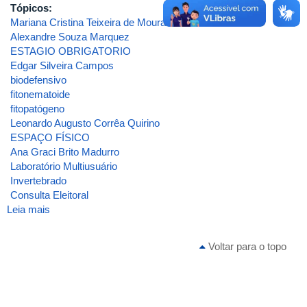
Tópicos:
Mariana Cristina Teixeira de Moura
Alexandre Souza Marquez
ESTAGIO OBRIGATORIO
Edgar Silveira Campos
biodefensivo
fitonematoide
fitopatógeno
Leonardo Augusto Corrêa Quirino
ESPAÇO FÍSICO
Ana Graci Brito Madurro
Laboratório Multiusuário
Invertebrado
Consulta Eleitoral
Leia mais
sobre
ATA
DA
Voltar para o topo
2ª
REUNIÃO
[ORDINÁRIA]
DE