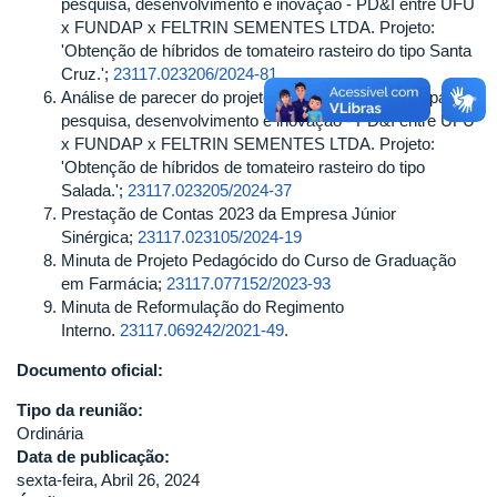
pesquisa, desenvolvimento e inovação - PD&I entre UFU
x FUNDAP x FELTRIN SEMENTES LTDA. Projeto:
'Obtenção de híbridos de tomateiro rasteiro do tipo Santa
Cruz.';
23117.023206/2024-81
Análise de parecer do projeto e acordo de parceria para
pesquisa, desenvolvimento e inovação - PD&I entre UFU
x FUNDAP x FELTRIN SEMENTES LTDA. Projeto:
'Obtenção de híbridos de tomateiro rasteiro do tipo
Salada.';
23117.023205/2024-37
Prestação de Contas 2023 da Empresa Júnior
Sinérgica;
23117.023105/2024-19
Minuta de Projeto Pedagócido do Curso de Graduação
em Farmácia;
23117.077152/2023-93
Minuta de Reformulação do Regimento
Interno.
23117.069242/2021-49
.
Documento oficial:
Tipo da reunião:
Ordinária
Data de publicação:
sexta-feira, Abril 26, 2024