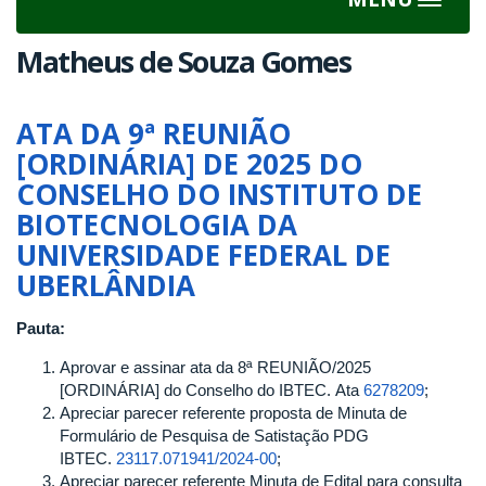
Toggle
navigat
Matheus de Souza Gomes
ATA DA 9ª REUNIÃO
[ORDINÁRIA] DE 2025 DO
CONSELHO DO INSTITUTO DE
BIOTECNOLOGIA DA
UNIVERSIDADE FEDERAL DE
UBERLÂNDIA
Pauta:
Aprovar e assinar ata da 8ª REUNIÃO/2025
[ORDINÁRIA] do Conselho do IBTEC. Ata
6278209
;
Apreciar parecer referente proposta de Minuta de
Formulário de Pesquisa de Satistação PDG
IBTEC.
23117.071941/2024-00
;
Apreciar parecer referente Minuta de Edital para consulta