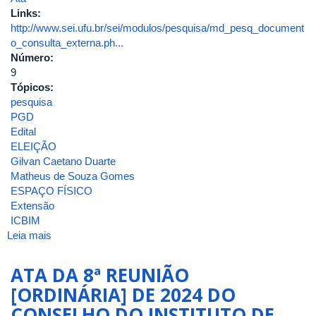
Links:
http://www.sei.ufu.br/sei/modulos/pesquisa/md_pesq_document
o_consulta_externa.ph...
Número:
9
Tópicos:
pesquisa
PGD
Edital
ELEIÇÃO
Gilvan Caetano Duarte
Matheus de Souza Gomes
ESPAÇO FÍSICO
Extensão
ICBIM
Leia mais
sobre
ATA
DA
ATA DA 8ª REUNIÃO
9ª
[ORDINÁRIA] DE 2024 DO
REUNIÃO
CONSELHO DO INSTITUTO DE
[ORDINÁRIA]