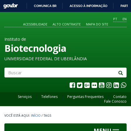
GOVBR
COMUNICA BR
ACESSO À INFORMAÇÃO
PARTI
IR
PARA
PT
EN
O
ACESSIBILIDADE
ALTO CONTRASTE
MAPA DO SITE
CONTEÚDO
Instituto de
Biotecnologia
UNIVERSIDADE FEDERAL DE UBERLÂNDIA
Buscar
Serviços
Telefones
Perguntas Frequentes
Contato
Fale Conosco
INÍCIO
/
TAGS
MENU