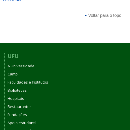
ATA
DA
Voltar para o topo
8ª
REUNIÃO
[ORDINÁRIA]
DE
2024
DO
CONSELHO
UFU
DO
A Universidade
INSTITUTO
DE
Campi
BIOTECNOLOGIA
Faculdades e Institutos
DA
Bibliotecas
UNIVERSIDADE
FEDERAL
Hospitais
DE
Restaurantes
UBERLÂNDIA
Fundações
Apoio estudantil