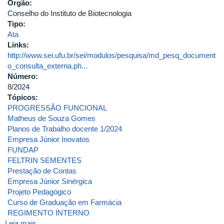
Órgão:
Conselho do Instituto de Biotecnologia
Tipo:
Ata
Links:
http://www.sei.ufu.br/sei/modulos/pesquisa/md_pesq_document
o_consulta_externa.ph...
Número:
8/2024
Tópicos:
PROGRESSÃO FUNCIONAL
Matheus de Souza Gomes
Planos de Trabalho docente 1/2024
Empresa Júnior Inovatos
FUNDAP
FELTRIN SEMENTES
Prestação de Contas
Empresa Júnior Sinérgica
Projeto Pedagógico
Curso de Graduação em Farmácia
REGIMENTO INTERNO
Leia mais
sobre