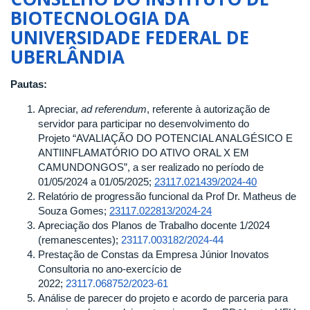
DE
BIOTECNOLOGIA DA
2025
UNIVERSIDADE FEDERAL DE
DO
UBERLÂNDIA
CONSELHO
DO
INSTITUTO
Pautas:
DE
Apreciar,
ad referendum
, referente à autorização de
BIOTECNOLOGIA
servidor para participar no desenvolvimento do
DA
Projeto “AVALIAÇÃO DO POTENCIAL ANALGÉSICO E
UNIVERSIDADE
ANTIINFLAMATÓRIO DO ATIVO ORAL X EM
FEDERAL
CAMUNDONGOS”, a ser realizado no período de
DE
01/05/2024 a 01/05/2025;
23117.021439/2024-40
UBERLÂNDIA
Relatório de progressão funcional da Prof Dr. Matheus de
Souza Gomes;
23117.022813/2024-24
Apreciação dos Planos de Trabalho docente 1/2024
(remanescentes);
23117.003182/2024-44
Prestação de Constas da Empresa Júnior Inovatos
Consultoria no ano-exercício de
2022;
23117.068752/2023-61
Análise de parecer do projeto e acordo de parceria para