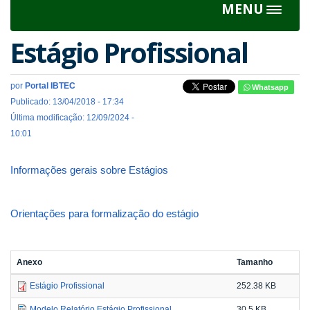
MENU
Toggle
navigat
Estágio Profissional
por
Portal IBTEC
Whatsapp
Publicado: 13/04/2018 - 17:34
Última modificação: 12/09/2024 -
10:01
Informações gerais sobre Estágios
Orientações para formalização do estágio
Anexo
Tamanho
Estágio Profissional
252.38 KB
Modelo Relatório Estágio Profissional
30.5 KB