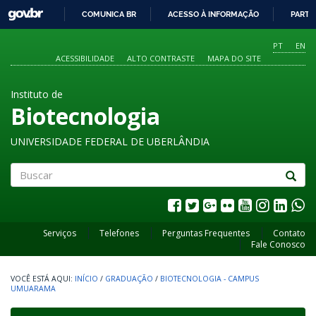
GOVBR
COMUNICA BR
ACESSO À INFORMAÇÃO
PARTI
IR
PARA
PT
EN
O
ACESSIBILIDADE
ALTO CONTRASTE
MAPA DO SITE
CONTEÚDO
Instituto de
Biotecnologia
UNIVERSIDADE FEDERAL DE UBERLÂNDIA
Buscar
Serviços
Telefones
Perguntas Frequentes
Contato
Fale Conosco
INÍCIO
/
GRADUAÇÃO
/
BIOTECNOLOGIA - CAMPUS
UMUARAMA