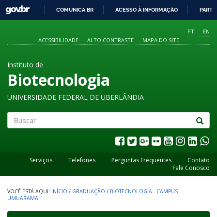
GOVBR
COMUNICA BR
ACESSO À INFORMAÇÃO
PARTI
IR
PARA
PT
EN
O
ACESSIBILIDADE
ALTO CONTRASTE
MAPA DO SITE
CONTEÚDO
Instituto de
Biotecnologia
UNIVERSIDADE FEDERAL DE UBERLÂNDIA
Buscar
Serviços
Telefones
Perguntas Frequentes
Contato
Fale Conosco
INÍCIO
/
GRADUAÇÃO
/
BIOTECNOLOGIA - CAMPUS
UMUARAMA