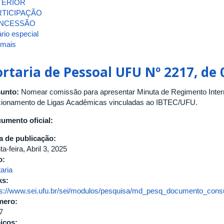
TERIOR
RTICIPAÇÃO
NCESSÃO
rio especial
 mais
sobre
Portaria
DIRIBTEC
rtaria de Pessoal UFU Nº 2217, de 
Nº
71,
unto:
Nomear comissão para apresentar Minuta de Regimento Intern
de
cionamento de Ligas Acadêmicas vinculadas ao IBTEC/UFU.
31
de
umento oficial:
março
a de publicação:
de
ta-feira, Abril 3, 2025
2026
o:
aria
ks:
ps://www.sei.ufu.br/sei/modulos/pesquisa/md_pesq_documento_consul
mero:
7
icos: