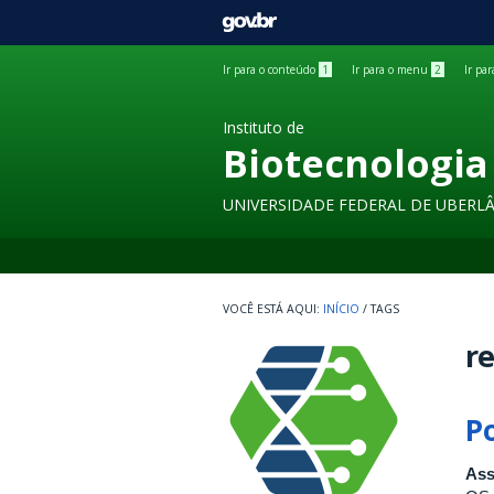
GOVBR
Ir para o conteúdo
1
Ir para o menu
2
Ir pa
Instituto de
Biotecnologia
UNIVERSIDADE FEDERAL DE UBERL
INÍCIO
/
TAGS
r
P
Ass