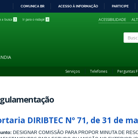
COMUNICA BR
ACESSO À INFORMAÇÃO
PARTICIPE
IR
PARA
ACESSIBILIDADE
AL
ra a busca
3
Ir para o rodapé
4
O
CONTEÚDO
Buscar
ÂNDIA
Serviços
Telefones
Perguntas 
egulamentação
ortaria DIRIBTEC Nº 71, de 31 de m
unto:
DESIGNAR COMISSÃO PARA PROPOR MINUTA DE RE