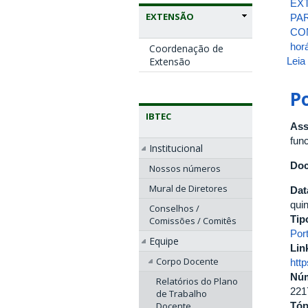
EX
EXTENSÃO
PA
CO
horá
Coordenação de
Leia
Extensão
Po
IBTEC
Ass
fun
Institucional
Doc
Nossos números
Mural de Diretores
Dat
quin
Conselhos /
Tip
Comissões / Comitês
Port
Equipe
Lin
Corpo Docente
htt
Nú
Relatórios do Plano
221
de Trabalho
Docente
Tóp