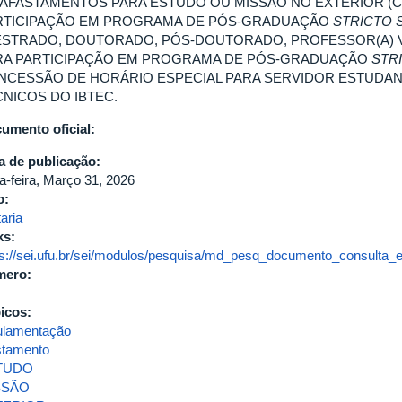
 AFASTAMENTOS PARA ESTUDO OU MISSÃO NO EXTERIOR (C
RTICIPAÇÃO EM PROGRAMA DE PÓS-GRADUAÇÃO
STRICTO 
ESTRADO, DOUTORADO, PÓS-DOUTORADO, PROFESSOR(A) VIS
RA PARTICIPAÇÃO EM PROGRAMA DE PÓS-GRADUAÇÃO
STR
NCESSÃO DE HORÁRIO ESPECIAL PARA SERVIDOR ESTUDAN
CNICOS DO IBTEC.
umento oficial:
a de publicação:
ça-feira, Março 31, 2026
o:
aria
ks:
ps://sei.ufu.br/sei/modulos/pesquisa/md_pesq_documento_consulta_e
mero:
icos:
ulamentação
stamento
TUDO
SSÃO