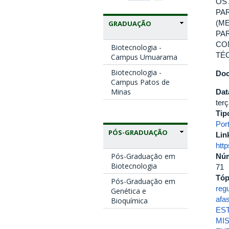
OS
PA
(M
GRADUAÇÃO
PA
CO
Biotecnologia -
TÉ
Campus Umuarama
Biotecnologia -
Doc
Campus Patos de
Minas
Dat
ter
Tip
Port
PÓS-GRADUAÇÃO
Lin
htt
Pós-Graduação em
Nú
Biotecnologia
71
Tóp
Pós-Graduação em
reg
Genética e
afa
Bioquímica
ES
MI