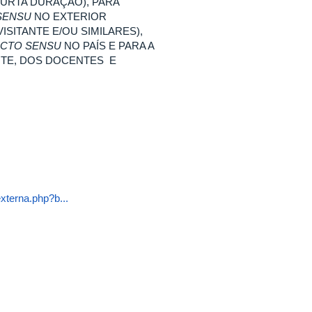
URTA DURAÇÃO), PARA
SENSU
NO EXTERIOR
ITANTE E/OU SIMILARES),
ICTO SENSU
NO PAÍS E PARA A
TE, DOS DOCENTES E
xterna.php?b...