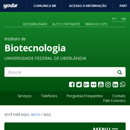
GOVBR
COMUNICA BR
ACESSO À INFORMAÇÃO
PARTI
IR
PARA
PT
EN
O
ACESSIBILIDADE
ALTO CONTRASTE
MAPA DO SITE
CONTEÚDO
Instituto de
Biotecnologia
UNIVERSIDADE FEDERAL DE UBERLÂNDIA
Buscar
Serviços
Telefones
Perguntas Frequentes
Contato
Fale Conosco
INÍCIO
/
TAGS
MENU