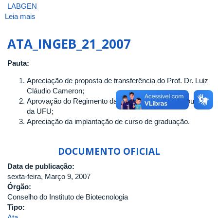
LABGEN
Leia mais
sobre
Parecer
sobre
ATA_INGEB_21_2007
o Regimento
do
Pauta:
Laboratório
de
Apreciação de proposta de transferência do Prof. Dr. Luiz
Genética
Cláudio Cameron;
(LABGEN)
Aprovação do Regimento da Revista Bioscience Journal
-
da UFU;
Campus
Apreciação da implantação de curso de graduação.
Umuarama
DOCUMENTO OFICIAL
Data de publicação:
sexta-feira, Março 9, 2007
Órgão:
Conselho do Instituto de Biotecnologia
Tipo:
Ata