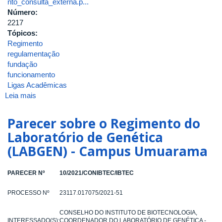
nto_consulta_externa.p...
Número:
2217
Tópicos:
Regimento
regulamentação
fundação
funcionamento
Ligas Acadêmicas
Leia mais
sobre
Portaria
de
Parecer sobre o Regimento do
Pessoal
Laboratório de Genética
UFU
(LABGEN) - Campus Umuarama
Nº
2217,
de
PARECER Nº
10/2021/CONIBTEC/IBTEC
03
de
PROCESSO Nº
23117.017075/2021-51
abril
de
CONSELHO DO INSTITUTO DE BIOTECNOLOGIA,
2025
INTERESSADO(S):
COORDENADOR DO LABORATÓRIO DE GENÉTICA -