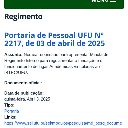
Toggle
navigat
Regimento
Portaria de Pessoal UFU Nº
2217, de 03 de abril de 2025
Assunto:
Nomear comissão para apresentar Minuta de
Regimento Interno para regulamentar a fundação e o
funcionamento de Ligas Acadêmicas vinculadas ao
IBTEC/UFU.
Documento oficial:
Data de publicação:
quinta-feira, Abril 3, 2025
Tipo:
Portaria
Links:
https://www.sei.ufu.br/sei/modulos/pesquisa/md_pesq_docume