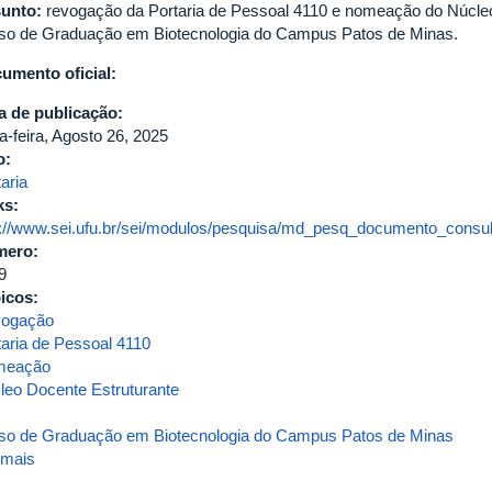
unto:
revogação da Portaria de Pessoal 4110 e nomeação do Núcle
so de Graduação em Biotecnologia do Campus Patos de Minas.
umento oficial:
a de publicação:
a-feira, Agosto 26, 2025
o:
aria
ks:
p://www.sei.ufu.br/sei/modulos/pesquisa/md_pesq_documento_consult
mero:
9
icos:
ogação
taria de Pessoal 4110
meação
leo Docente Estruturante
so de Graduação em Biotecnologia do Campus Patos de Minas
 mais
sobre
Portaria