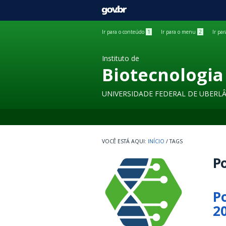
GOVBR
Ir para o conteúdo
1
Ir para o menu
2
Ir pa
Instituto de
Biotecnologia
UNIVERSIDADE FEDERAL DE UBERL
INÍCIO
/
TAGS
Po
P
2