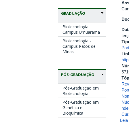
Ass
Cur
GRADUAÇÃO
Doc
Biotecnologia -
Dat
Campus Umuarama
terç
Biotecnologia -
Tip
Campus Patos de
Port
Minas
Lin
htt
Nú
571
PÓS-GRADUAÇÃO
Tóp
Rev
Pós-Graduação em
Por
Biotecnologia
No
Pós-Graduação em
Núc
Genética e
nde
Bioquímica
Cur
Leia