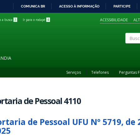
COMUNICA BR
ACESSO À INFORMAÇÃO
PARTICIPE
IR
PARA
ACESSIBILIDADE
AL
ra a busca
3
Ir para o rodapé
4
O
CONTEÚDO
Buscar
ÂNDIA
Serviços
Telefones
Perguntas 
rtaria de Pessoal 4110
ortaria de Pessoal UFU Nº 5719, de 
025