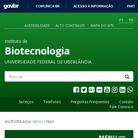
GOVBR
COMUNICA BR
ACESSO À INFORMAÇÃO
PARTI
IR
PARA
PT
EN
O
ACESSIBILIDADE
ALTO CONTRASTE
MAPA DO SITE
CONTEÚDO
Instituto de
Biotecnologia
UNIVERSIDADE FEDERAL DE UBERLÂNDIA
Buscar
Serviços
Telefones
Perguntas Frequentes
Contato
Fale Conosco
INÍCIO
/
TAGS
MENU