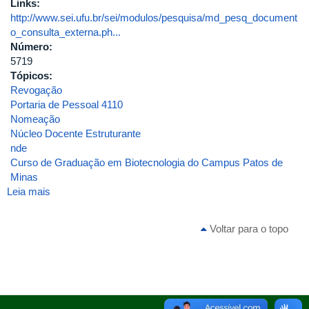
Links:
http://www.sei.ufu.br/sei/modulos/pesquisa/md_pesq_document
o_consulta_externa.ph...
Número:
5719
Tópicos:
Revogação
Portaria de Pessoal 4110
Nomeação
Núcleo Docente Estruturante
nde
Curso de Graduação em Biotecnologia do Campus Patos de
Minas
Leia mais
sobre
Portaria
de
Voltar para o topo
Pessoal
UFU
Nº
5719,
de
26