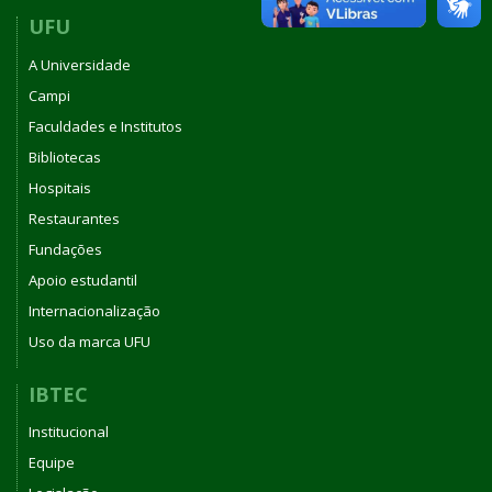
de
UFU
agosto
A Universidade
de
2025
Campi
Faculdades e Institutos
Bibliotecas
Hospitais
Restaurantes
Fundações
Apoio estudantil
Internacionalização
Uso da marca UFU
IBTEC
Institucional
Equipe