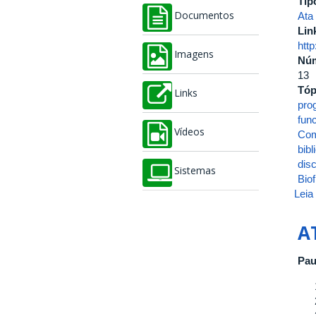
Tip
Ata
Documentos
Lin
htt
Imagens
Nú
13
Tóp
Links
pro
func
Vídeos
Com
bibl
disc
Sistemas
Biof
Leia
A
Pau