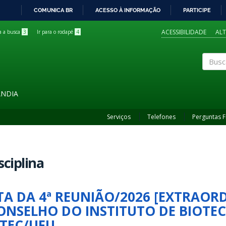
COMUNICA BR
ACESSO À INFORMAÇÃO
PARTICIPE
IR
PARA
ACESSIBILIDADE
AL
ra a busca
3
Ir para o rodapé
4
O
CONTEÚDO
Buscar
ÂNDIA
Serviços
Telefones
Perguntas 
sciplina
TA DA 4ª REUNIÃO/2026 [EXTRAOR
ONSELHO DO INSTITUTO DE BIOTE
BTEC/UFU