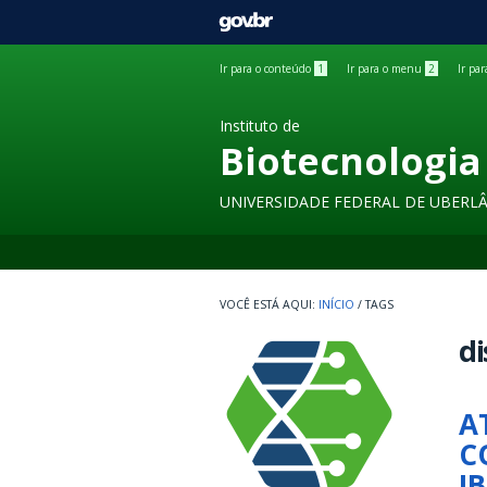
GOVBR
Ir para o conteúdo
1
Ir para o menu
2
Ir pa
Instituto de
Biotecnologia
UNIVERSIDADE FEDERAL DE UBERL
INÍCIO
/
TAGS
di
A
C
I