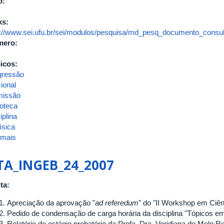
o:
ks:
p://www.sei.ufu.br/sei/modulos/pesquisa/md_pesq_documento_consult
mero:
icos:
gressão
ional
issão
ioteca
iplina
ísica
 mais
sobre
ATA
DA
TA_INGEB_24_2007
13ª
REUNIÃO
ta:
[ORDINÁRIA]
DE
Apreciação da aprovação "
ad referedum
" do "II Workshop em Ciên
2022
Pedido de condensação de carga horária da disciplina "Tópicos em
DO
Relatório de estágio probatório da Profa. Dra. Veridiana de Melo Ro