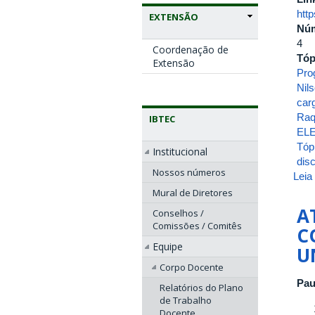
htt
EXTENSÃO
Nú
4
Coordenação de
Tóp
Extensão
Pro
Nil
carg
Raq
IBTEC
EL
Tóp
Institucional
disc
Nossos números
Leia
Mural de Diretores
A
Conselhos /
Comissões / Comitês
C
Equipe
U
Corpo Docente
Pau
Relatórios do Plano
de Trabalho
Docente