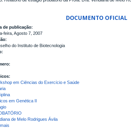
CONSELHO
DO
DOCUMENTO OFICIAL
INSTITUTO
DE
a de publicação:
BIOTECNOLOGIA
a-feira, Agosto 7, 2007
DA
gão:
UNIVERSIDADE
selho do Instituto de Biotecnologia
FEDERAL
o:
DE
UBERLÂNDIA
mero:
icos:
kshop em Ciências do Exercício e Saúde
ria
iplina
icos em Genética II
ágio
OBATÓRIO
idiana de Melo Rodrigues Ávila
 mais
sobre