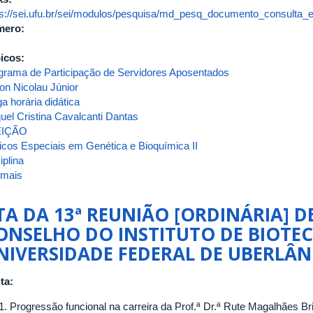
ps://sei.ufu.br/sei/modulos/pesquisa/md_pesq_documento_consulta_e
mero:
icos:
grama de Participação de Servidores Aposentados
son Nicolau Júnior
a horária didática
uel Cristina Cavalcanti Dantas
EIÇÃO
icos Especiais em Genética e Bioquímica II
iplina
 mais
sobre
ATA
DA
TA DA 13ª REUNIÃO [ORDINÁRIA] D
4ª
ONSELHO DO INSTITUTO DE BIOTE
REUNIÃO/2026
NIVERSIDADE FEDERAL DE UBERLÂN
[EXTRAORDINÁRIA]
DO
CONSELHO
ta:
DO
Progressão funcional na carreira da Prof.ª Dr.ª Rute Magalhães Bri
INSTITUTO