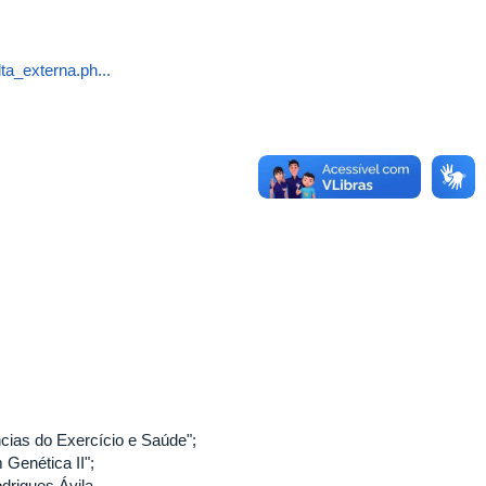
a_externa.ph...
cias do Exercício e Saúde";
 Genética II";
drigues Ávila.