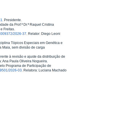
41
. Presidente.
dade da Prof.ª Dr.ª Raquel Cristina
e Freitas.
.009372/2026-37
. Relator: Diego Leoni
isciplina Tópicos Especiais em Genética e
va Maia, sem divisão de carga
erente à revisão e ajuste da distribuição de
a: Ana Paula Oliveira Nogueira.
pelo Programa de Participação de
9501/2026-03
. Relatora: Luciana Machado