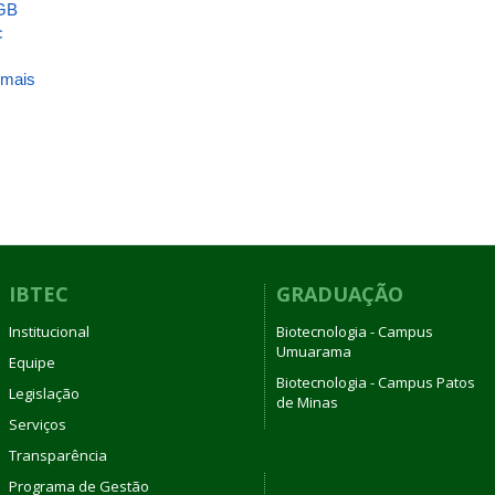
GB
c
 mais
sobre
ATA_INGEB_3_2002
IBTEC
GRADUAÇÃO
Institucional
Biotecnologia - Campus
Umuarama
Equipe
Biotecnologia - Campus Patos
Legislação
de Minas
Serviços
Transparência
Programa de Gestão