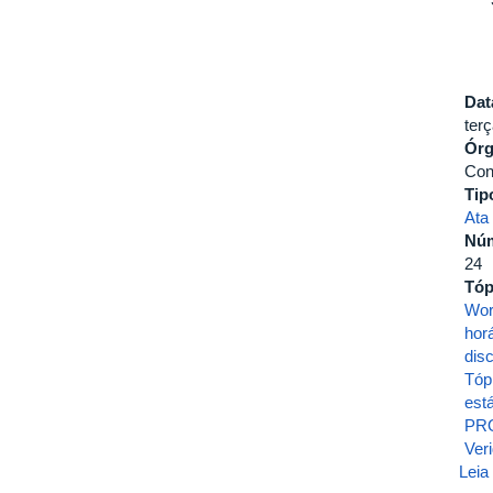
Dat
terç
Ór
Con
Tip
Ata
Nú
24
Tóp
Wor
horá
disc
Tóp
est
PR
Ver
Leia