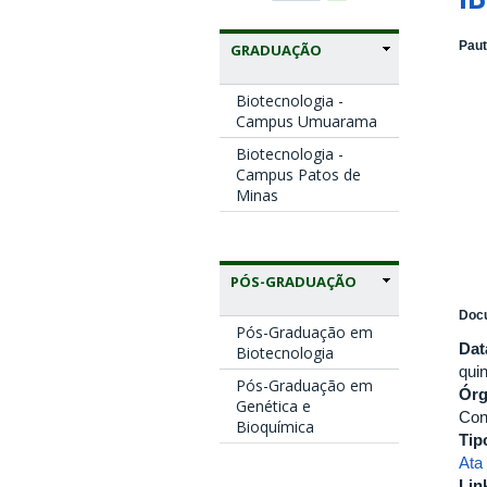
Paut
GRADUAÇÃO
Biotecnologia -
Campus Umuarama
Biotecnologia -
Campus Patos de
Minas
PÓS-GRADUAÇÃO
Docu
Pós-Graduação em
Dat
Biotecnologia
quin
Pós-Graduação em
Ór
Genética e
Con
Bioquímica
Tip
Ata
Lin