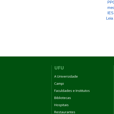
PP
me
IES
Leia
UFU
A Universidade
Campi
Faculdades e Institutos
Bibliotecas
Hospitais
Restaurantes