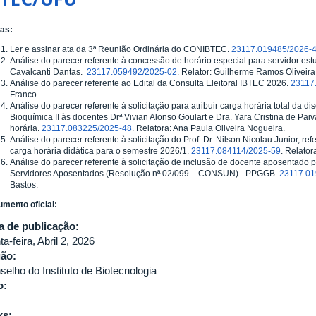
as:
Ler e assinar ata da 3ª Reunião Ordinária do CONIBTEC.
23117.019485/2026-
Análise do parecer referente à concessão de horário especial para servidor estu
Cavalcanti Dantas.
23117.059492/2025-02
. Relator: Guilherme Ramos Oliveira 
Análise do parecer referente ao Edital da Consulta Eleitoral IBTEC 2026.
23117
Franco.
Análise do parecer referente à solicitação para atribuir carga horária total da d
Bioquímica II às docentes Drª Vivian Alonso Goulart e Dra. Yara Cristina de Pai
horária.
23117.083225/2025-48
. Relatora: Ana Paula Oliveira Nogueira.
Análise do parecer referente à solicitação do Prof. Dr. Nilson Nicolau Junior, ref
carga horária didática para o semestre 2026/1.
23117.084114/2025-59
. Relator
Análise do parecer referente à solicitação de inclusão de docente aposentado 
Servidores Aposentados (Resolução nª 02/099 – CONSUN) - PPGGB.
23117.01
Bastos.
mento oficial:
a de publicação:
ta-feira, Abril 2, 2026
gão:
selho do Instituto de Biotecnologia
o:
ks: