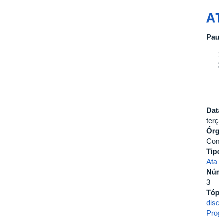
A
Pau
Dat
terç
Ór
Con
Tip
Ata
Nú
3
Tóp
disc
Pro