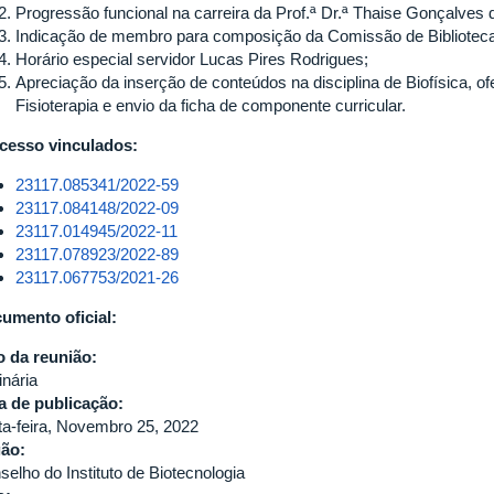
Progressão funcional na carreira da Prof.ª Dr.ª Thaise Gonçalves 
DE
Indicação de membro para composição da Comissão de Biblioteca
BIOTECNOLOGIA
Horário especial servidor Lucas Pires Rodrigues;
-
Apreciação da inserção de conteúdos na disciplina de Biofísica, 
IBTEC/UFU
Fisioterapia e envio da ficha de componente curricular.
cesso vinculados:
23117.085341/2022-59
23117.084148/2022-09
23117.014945/2022-11
23117.078923/2022-89
23117.067753/2021-26
umento oficial:
o da reunião:
inária
a de publicação:
ta-feira, Novembro 25, 2022
gão:
selho do Instituto de Biotecnologia