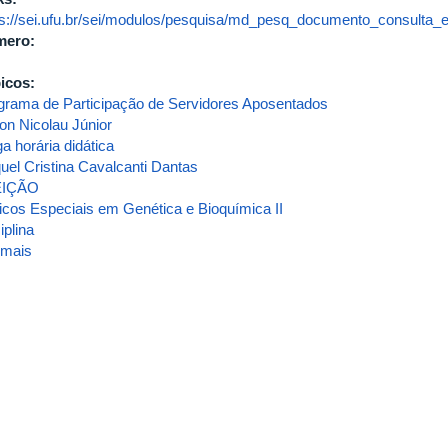
ps://sei.ufu.br/sei/modulos/pesquisa/md_pesq_documento_consulta_e
mero:
icos:
grama de Participação de Servidores Aposentados
son Nicolau Júnior
a horária didática
uel Cristina Cavalcanti Dantas
EIÇÃO
icos Especiais em Genética e Bioquímica II
iplina
 mais
sobre
ATA
DA
4ª
REUNIÃO/2026
[EXTRAORDINÁRIA]
DO
CONSELHO
DO
INSTITUTO