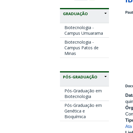
Paut
GRADUAÇÃO
Biotecnologia -
Campus Umuarama
Biotecnologia -
Campus Patos de
Minas
PÓS-GRADUAÇÃO
Docu
Pós-Graduação em
Dat
Biotecnologia
quin
Pós-Graduação em
Ór
Genética e
Con
Bioquímica
Tip
Ata
Lin