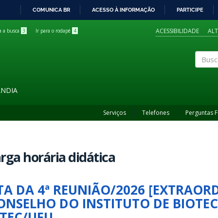
COMUNICA BR
ACESSO À INFORMAÇÃO
PARTICIPE
IR
PARA
ACESSIBILIDADE
AL
ra a busca
3
Ir para o rodapé
4
O
CONTEÚDO
Buscar
ÂNDIA
Serviços
Telefones
Perguntas 
rga horária didática
TA DA 4ª REUNIÃO/2026 [EXTRAOR
ONSELHO DO INSTITUTO DE BIOTE
BTEC/UFU