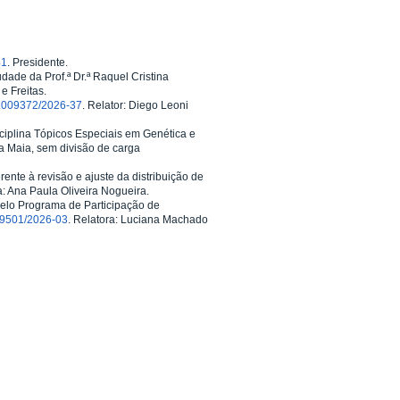
41
. Presidente.
dade da Prof.ª Dr.ª Raquel Cristina
e Freitas.
.009372/2026-37
. Relator: Diego Leoni
isciplina Tópicos Especiais em Genética e
va Maia, sem divisão de carga
erente à revisão e ajuste da distribuição de
a: Ana Paula Oliveira Nogueira.
pelo Programa de Participação de
9501/2026-03
. Relatora: Luciana Machado