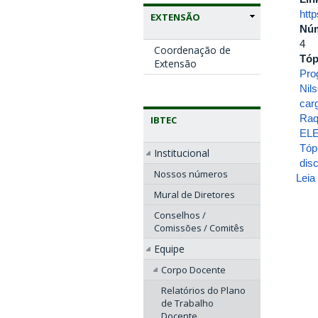
htt
EXTENSÃO
Nú
4
Coordenação de
Tóp
Extensão
Pro
Nil
carg
Raq
IBTEC
EL
Tóp
Institucional
disc
Nossos números
Leia
Mural de Diretores
Conselhos /
Comissões / Comitês
Equipe
Corpo Docente
Relatórios do Plano
de Trabalho
Docente