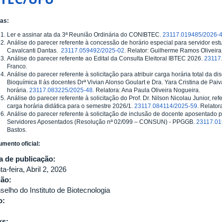
as:
Ler e assinar ata da 3ª Reunião Ordinária do CONIBTEC.
23117.019485/2026-
Análise do parecer referente à concessão de horário especial para servidor estu
Cavalcanti Dantas.
23117.059492/2025-02
. Relator: Guilherme Ramos Oliveira 
Análise do parecer referente ao Edital da Consulta Eleitoral IBTEC 2026.
23117
Franco.
Análise do parecer referente à solicitação para atribuir carga horária total da d
Bioquímica II às docentes Drª Vivian Alonso Goulart e Dra. Yara Cristina de Pai
horária.
23117.083225/2025-48
. Relatora: Ana Paula Oliveira Nogueira.
Análise do parecer referente à solicitação do Prof. Dr. Nilson Nicolau Junior, ref
carga horária didática para o semestre 2026/1.
23117.084114/2025-59
. Relator
Análise do parecer referente à solicitação de inclusão de docente aposentado 
Servidores Aposentados (Resolução nª 02/099 – CONSUN) - PPGGB.
23117.01
Bastos.
mento oficial:
a de publicação:
ta-feira, Abril 2, 2026
gão:
selho do Instituto de Biotecnologia
o:
ks: