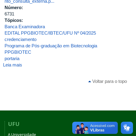
nto_consulta_externa.p...
Número:
6731
Tópicos:
Banca Examinadora
EDITAL PPGBIOTEC/IBTEC/UFU Nº 04/2025
credenciamento
Programa de Pós-graduação em Biotecnologia
PPGBIOTEC
portaria
Leia mais
sobre
Portaria
de
Voltar para o topo
Pessoal
UFU
Nº
6731,
de
02
de
UFU
outubro
A Universidade
de