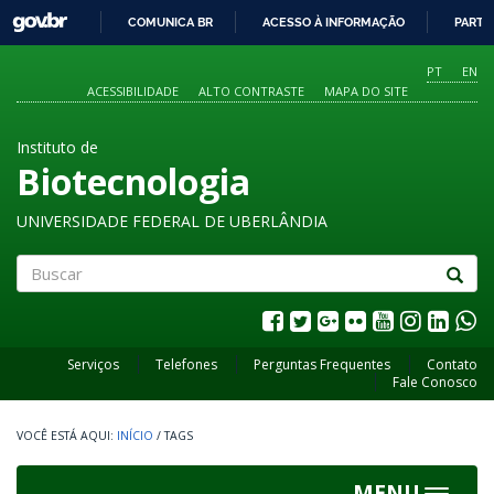
GOVBR
COMUNICA BR
ACESSO À INFORMAÇÃO
PARTI
IR
PARA
PT
EN
O
ACESSIBILIDADE
ALTO CONTRASTE
MAPA DO SITE
CONTEÚDO
Instituto de
Biotecnologia
UNIVERSIDADE FEDERAL DE UBERLÂNDIA
Buscar
Serviços
Telefones
Perguntas Frequentes
Contato
Fale Conosco
INÍCIO
/
TAGS
MENU