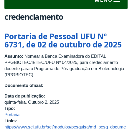
Toggle
navigat
credenciamento
Portaria de Pessoal UFU Nº
6731, de 02 de outubro de 2025
Assunto:
Nomear a Banca Examinadora do EDITAL
PPGBIOTEC/IBTEC/UFU Nº 04/2025, para credeciamento
docente para o Programa de Pós-graduação em Biotecnologia
(PPGBIOTEC).
Documento oficial:
Data de publicação:
quinta-feira, Outubro 2, 2025
Tipo:
Portaria
Links:
https://www.sei.ufu.br/sei/modulos/pesquisa/md_pesq_docume