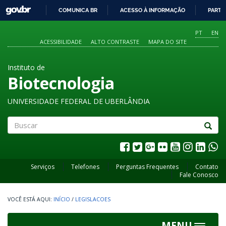
GOVBR
COMUNICA BR
ACESSO À INFORMAÇÃO
PARTI
IR
PARA
PT
EN
O
ACESSIBILIDADE
ALTO CONTRASTE
MAPA DO SITE
CONTEÚDO
Instituto de
Biotecnologia
UNIVERSIDADE FEDERAL DE UBERLÂNDIA
Buscar
Serviços
Telefones
Perguntas Frequentes
Contato
Fale Conosco
INÍCIO
/
LEGISLACOES
MENU