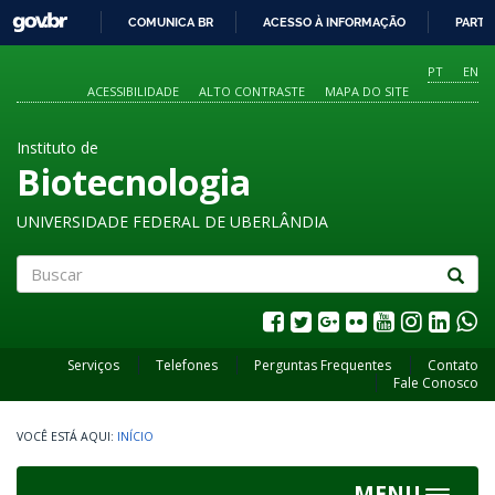
GOVBR
COMUNICA BR
ACESSO À INFORMAÇÃO
PARTI
IR
PARA
PT
EN
O
ACESSIBILIDADE
ALTO CONTRASTE
MAPA DO SITE
CONTEÚDO
Instituto de
Biotecnologia
UNIVERSIDADE FEDERAL DE UBERLÂNDIA
Buscar
Serviços
Telefones
Perguntas Frequentes
Contato
Fale Conosco
INÍCIO
MENU