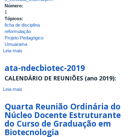
Número:
1
Tópicos:
ficha de disciplina
reformulação
Projeto Pedagógico
Umuarama
Leia mais
sobre
Primeira
Reunião
ata-ndecbiotec-2019
Ordinária
do
CALENDÁRIO DE REUNIÕES (ano 2019):
Núcleo
Leia mais
Docente
sobre
Estruturante
ata-
do
ndecbiotec-
Quarta Reunião Ordinária do
Curso
2019
Núcleo Docente Estruturante
de
do Curso de Graduação em
Graduação
em
Biotecnologia
Biotecnologia