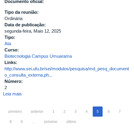
Documento oficial:
Tipo da reunião:
Ordinária
Data de publicação:
segunda-feira, Maio 12, 2025
Tipo:
Ata
Curso:
Biotecnologia Campus Umuarama
Links:
http://www.sei.ufu.br/sei/modulos/pesquisa/md_pesq_document
o_consulta_externa.ph...
Número:
2
Leia mais
sobre
Segunda
Reunião
primeiro
anterior
1
2
3
4
5
6
7
Ordinária
do
8
9
…
próximo
último
Colegiado
do