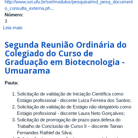
http://www.sei.ufu.br/sei/modulos/pesquisa/md_pesq_document
o_consulta_externa.ph...
Número:
3
Leia mais
sobre
Terceira
Reunião
Segunda Reunião Ordinária do
Ordinária
Colegiado do Curso de
do
Graduação em Biotecnologia -
Colegiado
do
Umuarama
Curso
de
Pauta:
Graduação
em
Solicitação de validação de Iniciação Científica como
Biotecnologia
Estágio profissional - discente Luiza Ferreira dos Santos;
-
Solicitação de validação de Estágio não obrigatório como
Umuarama
Estágio profissional - discente Laura Neto Gonçalves;
Solicitação de prorrogação de prazo para defesa do
Trabalho de Conclusão de Curso II – discente Tainan
Fernandes Rathlef da Silva;