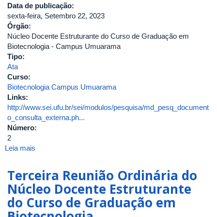
Data de publicação:
sexta-feira, Setembro 22, 2023
Órgão:
Núcleo Docente Estruturante do Curso de Graduação em
Biotecnologia - Campus Umuarama
Tipo:
Ata
Curso:
Biotecnologia Campus Umuarama
Links:
http://www.sei.ufu.br/sei/modulos/pesquisa/md_pesq_document
o_consulta_externa.ph...
Número:
2
Leia mais
sobre
Segunda
Reunião
Terceira Reunião Ordinária do
Ordinária
Núcleo Docente Estruturante
do
do Curso de Graduação em
Núcleo
Docente
Biotecnologia