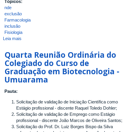
Tópicos:
nde
exclusão
Farmacologia
inclusão
Fisiologia
Leia mais
sobre
Quarta
Reunião
Quarta Reunião Ordinária do
Ordinária
Colegiado do Curso de
do
Graduação em Biotecnologia -
Núcleo
Docente
Umuarama
Estruturante
do
Pauta:
Curso
de
Solicitação de validação de Iniciação Científica como
Graduação
Estágio profissional - discente Raquel Toledo Dohler;
em
Solicitação de validação de Emprego como Estágio
Biotecnologia
profissional - discente João Marcos de Oliveira Santos;
Solicitação do Prof. Dr. Luiz Borges Bispo da Silva