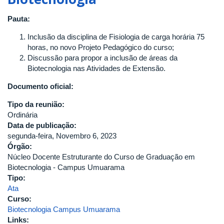
Estruturante
do
Pauta:
Curso
de
Inclusão da disciplina de Fisiologia de carga horária 75
Graduação
horas, no novo Projeto Pedagógico do curso​;
em
Discussão para propor a inclusão de áreas da
Biotecnologia
Biotecnologia nas Atividades de Extensão.
Documento oficial:
Tipo da reunião:
Ordinária
Data de publicação:
segunda-feira, Novembro 6, 2023
Órgão:
Núcleo Docente Estruturante do Curso de Graduação em
Biotecnologia - Campus Umuarama
Tipo:
Ata
Curso:
Biotecnologia Campus Umuarama
Links: