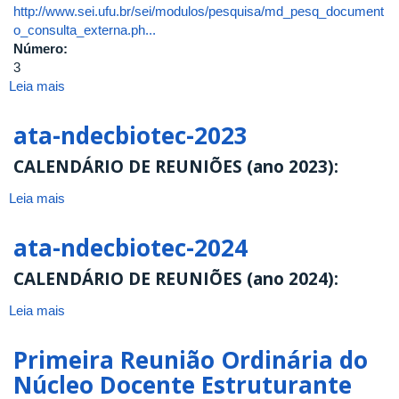
http://www.sei.ufu.br/sei/modulos/pesquisa/md_pesq_document
o_consulta_externa.ph...
Número:
3
Leia mais
sobre
Terceira
Reunião
ata-ndecbiotec-2023
Ordinária
do
CALENDÁRIO DE REUNIÕES (ano 2023):
Núcleo
Leia mais
Docente
sobre
Estruturante
ata-
do
ndecbiotec-
ata-ndecbiotec-2024
Curso
2023
de
CALENDÁRIO DE REUNIÕES (ano 2024):
Graduação
Leia mais
em
sobre
Biotecnologia
ata-
ndecbiotec-
Primeira Reunião Ordinária do
2024
Núcleo Docente Estruturante