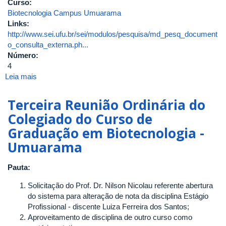
Curso:
Biotecnologia Campus Umuarama
Links:
http://www.sei.ufu.br/sei/modulos/pesquisa/md_pesq_document
o_consulta_externa.ph...
Número:
4
Leia mais
sobre
Quarta
Reunião
Terceira Reunião Ordinária do
Ordinária
Colegiado do Curso de
do
Graduação em Biotecnologia -
Colegiado
do
Umuarama
Curso
de
Pauta:
Graduação
em
Solicitação do Prof. Dr. Nilson Nicolau referente abertura
Biotecnologia
do sistema para alteração de nota da disciplina Estágio
-
Profissional - discente Luiza Ferreira dos Santos;
Umuarama
Aproveitamento de disciplina de outro curso como