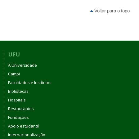
Curso
de
Voltar para o topo
Graduação
em
Biotecnologia
-
Umuarama
UFU
A Universidade
Campi
Faculdades e Institutos
Bibliotecas
Hospitais
Restaurantes
Fundações
Apoio estudantil
Internacionalização