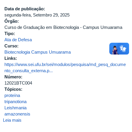
de
Data de publicação:
carbono
segunda-feira, Setembro 29, 2025
para
Órgão:
encapsulamento
Curso de Graduação em Biotecnologia - Campus Umuarama
de
Tipo:
alimentos
Ata de Defesa
minimamente
Curso:
processados
Biotecnologia Campus Umuarama
Links:
https://www.sei.ufu.br/sei/modulos/pesquisa/md_pesq_docume
nto_consulta_externa.p...
Número:
12021BTC004
Tópicos:
proteína
tripanotiona
Leishmania
amazonensis
Leia mais
sobre
Prospecção