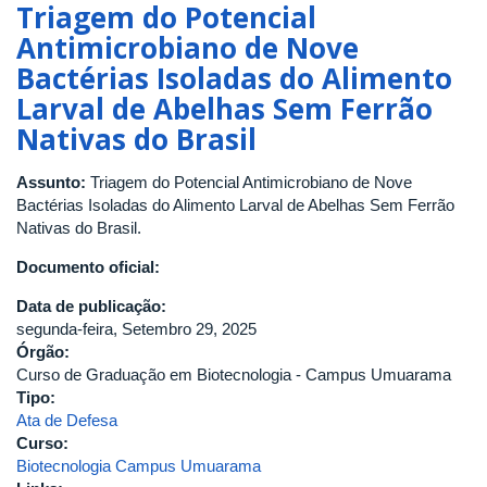
virtual
Triagem do Potencial
e
Antimicrobiano de Nove
dinâmica
Bactérias Isoladas do Alimento
molecular
de
Larval de Abelhas Sem Ferrão
potenciais
Nativas do Brasil
inibidores
da
Assunto:
Triagem do Potencial Antimicrobiano de Nove
proteína
Bactérias Isoladas do Alimento Larval de Abelhas Sem Ferrão
tripanotiona
Nativas do Brasil.
redutase
de
Documento oficial:
Leishmania
(Leishmania)
Data de publicação:
amazonensis
segunda-feira, Setembro 29, 2025
Órgão:
Curso de Graduação em Biotecnologia - Campus Umuarama
Tipo:
Ata de Defesa
Curso:
Biotecnologia Campus Umuarama