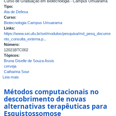
Curso de Graduação em Biotecnologia - Campus Umuarama
Tipo:
Ata de Defesa
Curso:
Biotecnologia Campus Umuarama
Links:
https://www.sei.ufu.br/sei/modulos/pesquisa/md_pesq_docume
nto_consulta_externa.p...
Número:
12021BTC002
Tópicos:
Bruna Giselle de Souza Assis
cerveja
Catharina Sour
Leia mais
sobre
Impacto
da
Métodos computacionais no
concentração
descobrimento de novas
e
alternativas terapêuticas para
seleção
da
Esquistossomose
polpa