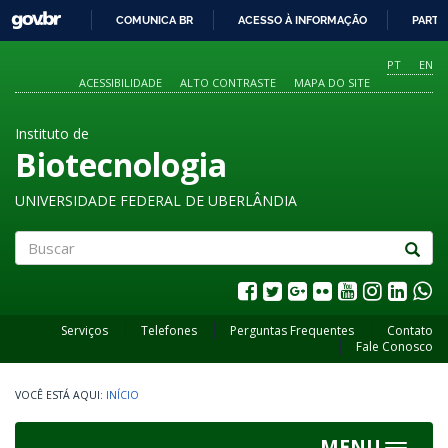
GOVBR
COMUNICA BR
ACESSO À INFORMAÇÃO
PARTI
IR
PARA
PT
EN
O
ACESSIBILIDADE
ALTO CONTRASTE
MAPA DO SITE
CONTEÚDO
Instituto de
Biotecnologia
UNIVERSIDADE FEDERAL DE UBERLÂNDIA
Buscar
Serviços
Telefones
Perguntas Frequentes
Contato
Fale Conosco
INÍCIO
MENU