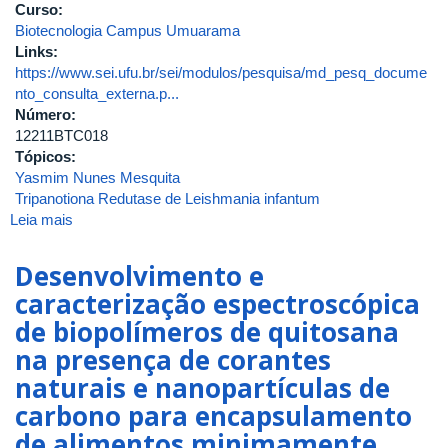
Curso:
Biotecnologia Campus Umuarama
Links:
https://www.sei.ufu.br/sei/modulos/pesquisa/md_pesq_docume
nto_consulta_externa.p...
Número:
12211BTC018
Tópicos:
Yasmim Nunes Mesquita
Tripanotiona Redutase de Leishmania infantum
Leia mais
sobre
Prospecção
virtual
Desenvolvimento e
e
caracterização espectroscópica
dinâmica
de biopolímeros de quitosana
molecular
de
na presença de corantes
potenciais
naturais e nanopartículas de
ligantes
carbono para encapsulamento
para
a
de alimentos minimamente