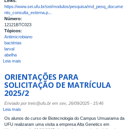
Links:
https://www.sei.ufu.br/sei/modulos/pesquisa/md_pesq_docume
nto_consulta_externa.p...
Número:
12121BTC023
Tópicos:
Antimicrobiano
bactérias
larval
abelha
Leia mais
sobre
Triagem
do
ORIENTAÇÕES PARA
Potencial
SOLICITAÇÃO DE MATRÍCULA
Antimicrobiano
2025/2
de
Nove
Enviado por
Bactérias
treis@ufu.br
em sex, 26/09/2025 - 15:46
Leia mais
Isoladas
sobre
do
ORIENTAÇÕES
Os alunos do curso de Biotecnologia do Campus Umuarama da
Alimento
PARA
UFU realizaram uma visita a empresa Alta Genetics em
Larval
SOLICITAÇÃO