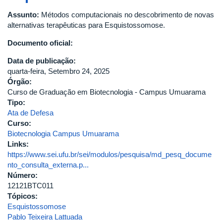
de
Assunto:
Métodos computacionais no descobrimento de novas
fruta
alternativas terapêuticas para Esquistossomose.
nos
parámetros
Documento oficial:
físico-
Data de publicação:
químicos
quarta-feira, Setembro 24, 2025
de
Órgão:
cervejas
Curso de Graduação em Biotecnologia - Campus Umuarama
do
Tipo:
estilo
Ata de Defesa
Catharina
Curso:
Sour
Biotecnologia Campus Umuarama
Links:
https://www.sei.ufu.br/sei/modulos/pesquisa/md_pesq_docume
nto_consulta_externa.p...
Número:
12121BTC011
Tópicos:
Esquistossomose
Pablo Teixeira Lattuada