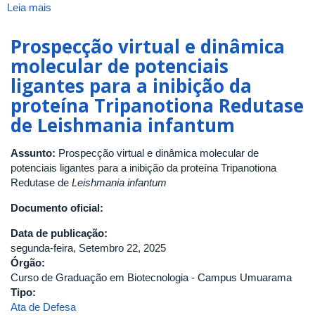
Leia mais
sobre
Métodos
computacionais
Prospecção virtual e dinâmica
no
molecular de potenciais
descobrimento
ligantes para a inibição da
de
novas
proteína Tripanotiona Redutase
alternativas
de Leishmania infantum
terapêuticas
para
Assunto:
Prospecção virtual e dinâmica molecular de
Esquistossomose
potenciais ligantes para a inibição da proteína Tripanotiona
Redutase de
Leishmania infantum
Documento oficial:
Data de publicação:
segunda-feira, Setembro 22, 2025
Órgão:
Curso de Graduação em Biotecnologia - Campus Umuarama
Tipo:
Ata de Defesa