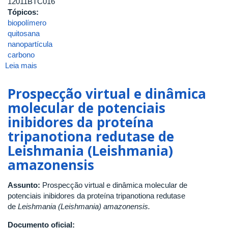
12011BTC016
Tópicos:
biopolímero
quitosana
nanopartícula
carbono
Leia mais
sobre
Desenvolvimento
e
Prospecção virtual e dinâmica
caracterização
molecular de potenciais
espectroscópica
inibidores da proteína
de
biopolímeros
tripanotiona redutase de
de
Leishmania (Leishmania)
quitosana
amazonensis
na
presença
de
Assunto:
Prospecção virtual e dinâmica molecular de
corantes
potenciais inibidores da proteína tripanotiona redutase
naturais
de
Leishmania (Leishmania) amazonensis.
e
Documento oficial:
nanopartículas