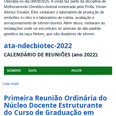
Uberaba no dia 08/09/2025. A visita faz parte da disciplina de
de
DE
Melhoramento Genético Animal ministrada pela Profa. Vivian
Abelhas
MATRÍCULA
Alonso Goulart. Eles visitaram o laboratório de produção de
Sem
2025/2
embriões in vitro e o laboratório de coleta, avaliação e
Ferrão
armazenamento de sêmen bovino. Além disso, visitaram as
Nativas
instalações onde se encontram os animais de alto padrão
do
genético da raça Nelore, que são doadores de sêmen.
Brasil
ata-ndecbiotec-2022
CALENDÁRIO DE REUNIÕES (ano 2022):
NÚMERO
DATA
PAUTA
Leia mais
sobre
ata-
ndecbiotec-
Primeira Reunião Ordinária do
2022
Núcleo Docente Estruturante
do Curso de Graduação em