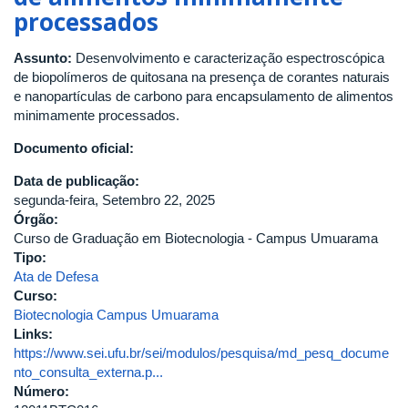
inibição
processados
da
proteína
Assunto:
Desenvolvimento e caracterização espectroscópica
Tripanotiona
de biopolímeros de quitosana na presença de corantes naturais
Redutase
e nanopartículas de carbono para encapsulamento de alimentos
de
minimamente processados.
Leishmania
infantum
Documento oficial:
Data de publicação:
segunda-feira, Setembro 22, 2025
Órgão:
Curso de Graduação em Biotecnologia - Campus Umuarama
Tipo:
Ata de Defesa
Curso:
Biotecnologia Campus Umuarama
Links:
https://www.sei.ufu.br/sei/modulos/pesquisa/md_pesq_docume
nto_consulta_externa.p...
Número: