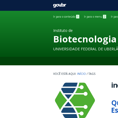
GOVBR
Ir para o conteúdo
1
Ir para o menu
2
Ir pa
Instituto de
Biotecnologia
UNIVERSIDADE FEDERAL DE UBERL
INÍCIO
/
TAGS
in
Q
E