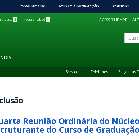
COMUNICA BR
ACESSO À INFORMAÇÃO
PARTICIPE
IR
PARA
ACESSIBILIDADE
AL
ra a busca
3
Ir para o rodapé
4
O
CONTEÚDO
Buscar
ÂNDIA
Serviços
Telefones
Perguntas 
clusão
uarta Reunião Ordinária do Núcle
struturante do Curso de Graduação