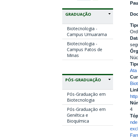
Pau
Doc
GRADUAÇÃO
Tip
Biotecnologia -
Ord
Campus Umuarama
Dat
Biotecnologia -
seg
Campus Patos de
Ór
Minas
Núc
Tip
Ata
Cur
PÓS-GRADUAÇÃO
Bio
Lin
Pós-Graduação em
htt
Biotecnologia
Nú
Pós-Graduação em
4
Genética e
Tóp
Bioquímica
nde
exc
Far