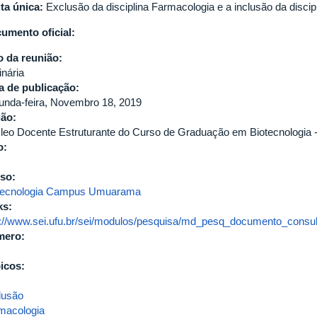
ta única:
Exclusão da disciplina Farmacologia e a inclusão da discipli
umento oficial:
o da reunião:
inária
a de publicação:
unda-feira, Novembro 18, 2019
gão:
leo Docente Estruturante do Curso de Graduação em Biotecnolog
o:
so:
tecnologia Campus Umuarama
ks:
p://www.sei.ufu.br/sei/modulos/pesquisa/md_pesq_documento_consult
mero:
icos:
lusão
macologia