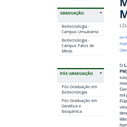
M
M
GRADUAÇÃO
LD
Biotecnologia -
Campus Umuarama
por
Biotecnologia -
Publ
Campus Patos de
Minas
Últi
O
L
PM
PÓS-GRADUAÇÃO
sus
mes
Pós-Graduação em
Ger
Biotecnologia
mil
Pós-Graduação em
Púb
Genética e
viro
Bioquímica
den
lab
hum