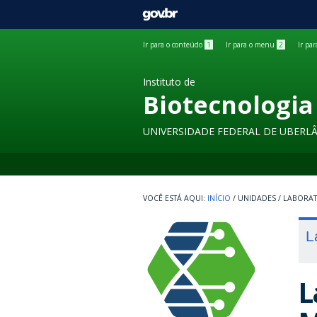
GOVBR
Ir para o conteúdo
1
Ir para o menu
2
Ir pa
Instituto de
Biotecnologia
UNIVERSIDADE FEDERAL DE UBERL
INÍCIO
/
UNIDADES
/
LABORA
L
L