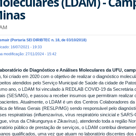
oleculares (LDAM) - Cam
inas
AM
Ismair (Portaria SEI DIRIBTEC n. 18, de 03/10/2018)
icado: 16/07/2021 - 19:33
ma modificação: 27/11/2024 - 15:42
aboratório de Diagnóstico e Análises Moleculares da UFU, ca
)
, foi criado em 2020 com o objetivo de realizar o diagnóstico mole
peitos atendidos pelo Serviço Municipal de Saúde da cidade de Pato
mo ano, o LDAM foi vinculado à REDLAB COVID-19 da Secretária 
ais (SES/MG), e passou a receber insumos que permitiram realizar o
 pacientes. Atualmente, o LDAM é um dos Centros Colaboradores da
lica de Minas Gerais (RESLP/MG) sendo responsável pelo diagnósti
ses respiratórias (influenzavírus, vírus respiratório sincicial e SARS
gue, vírus da Chikungunya e Zikavírus), atendendo toda a região No
oratório público de prestação de serviços, o LDAM contribui diretam
anos qualificados, uma vez que atuam no laboratório discentes dos