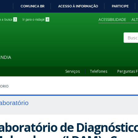
COMUNICA BR
ACESSO À INFORMAÇÃO
PARTICIPE
IR
PARA
ACESSIBILIDADE
AL
ra a busca
3
Ir para o rodapé
4
O
CONTEÚDO
Buscar
ÂNDIA
Serviços
Telefones
Perguntas 
TORIO
aboratório
aboratório de Diagnóstico