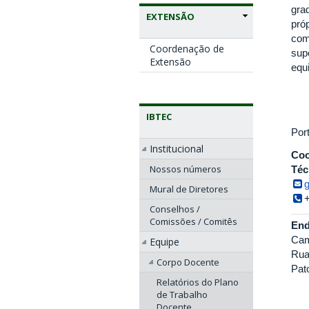
gra
EXTENSÃO
próp
com
Coordenação de
sup
Extensão
equ
IBTEC
Por
Institucional
Coo
Nossos números
Téc
g
Mural de Diretores
Conselhos /
Comissões / Comitês
End
Cam
Equipe
Rua
Corpo Docente
Pat
Relatórios do Plano
de Trabalho
Docente