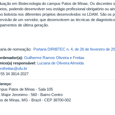
duação em Biotecnologia do campus Patos de Minas. Os discentes sã
rios, podendo desenvolver seu estágio profissional obrigatório ou ain
o bolsista nos diferentes projetos desenvolvidos no LDAM. São os p
ervisão de um servidor, que desenvolvem as técnicas de diagnóstic
ipamentos de última geração.
taria de nomeação:
Portaria DIRIBTEC n. 4, de 26 de fevereiro de 2
rdenador(a):
Guilherme Ramos Oliveira e Freitas
nico(a) responsável:
Luciana de Oliveira Almeida
rofreitas@ufu.br
+55 34 3814-2027
ereço:
pus Patos de Minas - Sala 105
 Major Jeronimo - 560 - Bairro Centro
os de Minas, MG - Brazil - CEP 38700-002