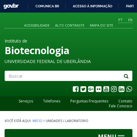
GOVBR
COMUNICA BR
ACESSO À INFORMAÇÃO
PARTI
IR
PARA
PT
EN
O
ACESSIBILIDADE
ALTO CONTRASTE
MAPA DO SITE
CONTEÚDO
Instituto de
Biotecnologia
UNIVERSIDADE FEDERAL DE UBERLÂNDIA
Buscar
Serviços
Telefones
Perguntas Frequentes
Contato
Fale Conosco
INÍCIO
/
UNIDADES
/
LABORATORIO
MENU