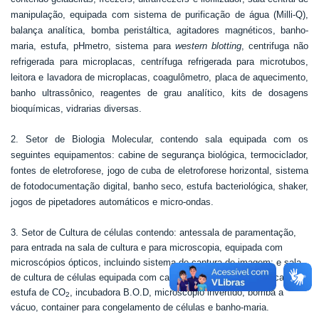
manipulação, equipada com sistema de purificação de água (Milli-Q),
balança analítica, bomba peristáltica, agitadores magnéticos, banho-
maria, estufa, pHmetro, sistema para
western blotting
, centrifuga não
refrigerada para microplacas, centrífuga refrigerada para microtubos,
leitora e lavadora de microplacas, coagulômetro, placa de aquecimento,
banho ultrassônico, reagentes de grau analítico, kits de dosagens
bioquímicas, vidrarias diversas.
2. Setor de Biologia Molecular, contendo sala equipada com os
seguintes equipamentos: cabine de segurança biológica, termociclador,
fontes de eletroforese, jogo de cuba de eletroforese horizontal, sistema
de fotodocumentação digital, banho seco, estufa bacteriológica, shaker,
jogos de pipetadores automáticos e micro-ondas.
3. Setor de Cultura de células contendo: antessala de paramentação,
para entrada na sala de cultura e para microscopia, equipada com
microscópios ópticos, incluindo sistema de captura de imagem; e sala
de cultura de células equipada com cabine de segurança biológica,
estufa de CO
, incubadora B.O.D, microscópio invertido, bomba a
2
vácuo, container para congelamento de células e banho-maria.