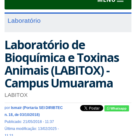
Toggle
navigat
Laboratório
Laboratório de
Bioquímica e Toxinas
Animais (LABITOX) -
Campus Umuarama
LABITOX
por
Ismair (Portaria SEI DIRIBTEC
Whatsapp
n. 18, de 03/10/2018)
Publicado: 21/05/2018 - 11:37
Última modificação: 13/02/2025 -
11:21