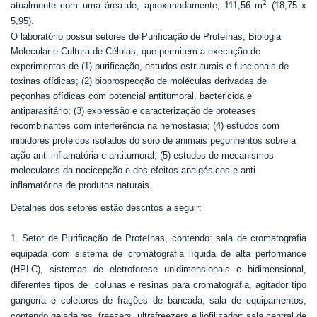
2
atualmente com uma área de, aproximadamente, 111,56 m
(18,75 x
5,95).
O laboratório possui setores de Purificação de Proteínas, Biologia
Molecular e Cultura de Células, que permitem a execução de
experimentos de (1) purificação, estudos estruturais e funcionais de
toxinas ofídicas; (2) bioprospecção de moléculas derivadas de
peçonhas ofídicas com potencial antitumoral, bactericida e
antiparasitário; (3) expressão e caracterização de proteases
recombinantes com interferência na hemostasia; (4) estudos com
inibidores proteicos isolados do soro de animais peçonhentos sobre a
ação anti-inflamatória e antitumoral; (5) estudos de
mecanismos
moleculares da nocicepção e dos efeitos analgésicos e anti-
inflamatórios de produtos naturais.
Detalhes dos setores estão descritos a seguir:
1. Setor de Purificação de Proteínas, contendo: sala de cromatografia
equipada com sistema de cromatografia líquida de alta performance
(HPLC), sistemas de eletroforese unidimensionais e bidimensional,
diferentes tipos de colunas e resinas para cromatografia, agitador tipo
gangorra e coletores de frações de bancada; sala de equipamentos,
contendo geladeiras, freezers, ultrafreezers e liofilizador; sala central de