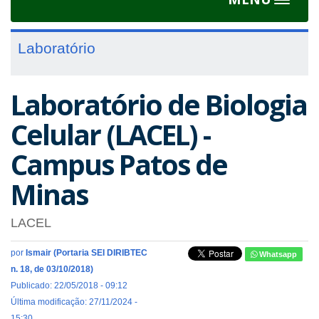
Toggle
navigat
Laboratório
Laboratório de Biologia
Celular (LACEL) -
Campus Patos de
Minas
LACEL
por
Ismair (Portaria SEI DIRIBTEC
Whatsapp
n. 18, de 03/10/2018)
Publicado: 22/05/2018 - 09:12
Última modificação: 27/11/2024 -
15:30