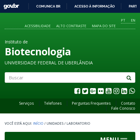
GOVBR
COMUNICA BR
ACESSO À INFORMAÇÃO
PARTI
IR
PARA
PT
EN
O
ACESSIBILIDADE
ALTO CONTRASTE
MAPA DO SITE
CONTEÚDO
Instituto de
Biotecnologia
UNIVERSIDADE FEDERAL DE UBERLÂNDIA
Buscar
Serviços
Telefones
Perguntas Frequentes
Contato
Fale Conosco
INÍCIO
/
UNIDADES
/
LABORATORIO
MENU