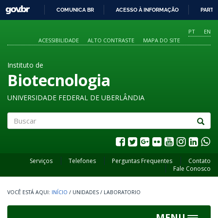
GOVBR
COMUNICA BR
ACESSO À INFORMAÇÃO
PARTI
IR
PARA
PT
EN
O
ACESSIBILIDADE
ALTO CONTRASTE
MAPA DO SITE
CONTEÚDO
Instituto de
Biotecnologia
UNIVERSIDADE FEDERAL DE UBERLÂNDIA
Buscar
Serviços
Telefones
Perguntas Frequentes
Contato
Fale Conosco
INÍCIO
/
UNIDADES
/
LABORATORIO
MENU