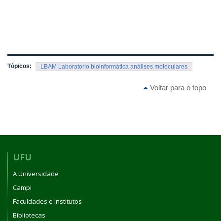
Tópicos:
LBAM Laboratorio bioinformática análises moleculares
Voltar para o topo
UFU
A Universidade
Campi
Faculdades e Institutos
Bibliotecas