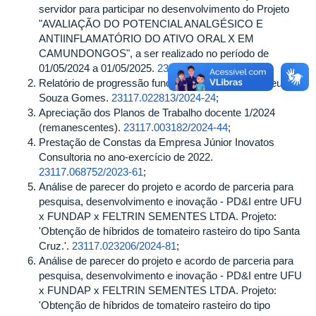
servidor para participar no desenvolvimento do Projeto
DA
"AVALIAÇÃO DO POTENCIAL ANALGÉSICO E
UNIVERSIDADE
ANTIINFLAMATÓRIO DO ATIVO ORAL X EM
FEDERAL
CAMUNDONGOS", a ser realizado no período de
DE
01/05/2024 a 01/05/2025.
23117.021439/2024-40
;
UBERLÂNDIA
Relatório de progressão funcional da Prof Dr. Matheus de
Souza Gomes.
23117.022813/2024-24
;
Apreciação dos Planos de Trabalho docente 1/2024
(remanescentes).
23117.003182/2024-44
;
Prestação de Constas da Empresa Júnior Inovatos
Consultoria no ano-exercício de 2022.
23117.068752/2023-61
;
Análise de parecer do projeto e acordo de parceria para
pesquisa, desenvolvimento e inovação - PD&I entre UFU
x FUNDAP x FELTRIN SEMENTES LTDA. Projeto:
'Obtenção de híbridos de tomateiro rasteiro do tipo Santa
Cruz.'.
23117.023206/2024-81
;
Análise de parecer do projeto e acordo de parceria para
pesquisa, desenvolvimento e inovação - PD&I entre UFU
x FUNDAP x FELTRIN SEMENTES LTDA. Projeto:
'Obtenção de híbridos de tomateiro rasteiro do tipo