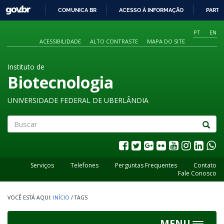
GOVBR
COMUNICA BR
ACESSO À INFORMAÇÃO
PARTI
IR
PARA
PT
EN
O
ACESSIBILIDADE
ALTO CONTRASTE
MAPA DO SITE
CONTEÚDO
Instituto de
Biotecnologia
UNIVERSIDADE FEDERAL DE UBERLÂNDIA
Buscar
Serviços
Telefones
Perguntas Frequentes
Contato
Fale Conosco
INÍCIO
/
TAGS
MENU