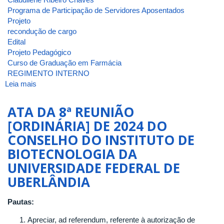
Programa de Participação de Servidores Aposentados
Projeto
recondução de cargo
Edital
Projeto Pedagógico
Curso de Graduação em Farmácia
REGIMENTO INTERNO
Leia mais
sobre
ATA
DA
ATA DA 8ª REUNIÃO
9ª
[ORDINÁRIA] DE 2024 DO
REUNIÃO
CONSELHO DO INSTITUTO DE
[ORDINÁRIA]
DE
BIOTECNOLOGIA DA
2024
UNIVERSIDADE FEDERAL DE
DO
UBERLÂNDIA
CONSELHO
DO
INSTITUTO
Pautas:
DE
Apreciar, ad referendum, referente à autorização de
BIOTECNOLOGIA