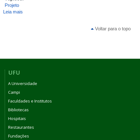
Projeto
Leia mais
sobre
ATA
DA
Voltar para o topo
8ª
REUNIÃO
[ORDINÁRIA]
DE
2024
DO
CONSELHO
UFU
DO
A Universidade
INSTITUTO
DE
Campi
BIOTECNOLOGIA
Faculdades e Institutos
DA
Bibliotecas
UNIVERSIDADE
FEDERAL
Hospitais
DE
Restaurantes
UBERLÂNDIA
Fundações