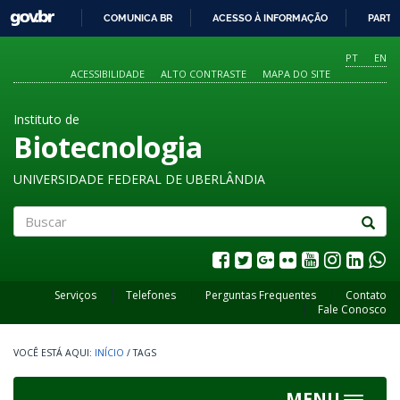
GOVBR
COMUNICA BR
ACESSO À INFORMAÇÃO
PARTI
IR
PARA
PT
EN
O
ACESSIBILIDADE
ALTO CONTRASTE
MAPA DO SITE
CONTEÚDO
Instituto de
Biotecnologia
UNIVERSIDADE FEDERAL DE UBERLÂNDIA
Buscar
Serviços
Telefones
Perguntas Frequentes
Contato
Fale Conosco
INÍCIO
/
TAGS
MENU