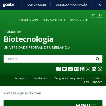
GOVBR
COMUNICA BR
ACESSO À INFORMAÇÃO
PARTI
IR
PARA
PT
EN
O
ACESSIBILIDADE
ALTO CONTRASTE
MAPA DO SITE
CONTEÚDO
Instituto de
Biotecnologia
UNIVERSIDADE FEDERAL DE UBERLÂNDIA
Buscar
Serviços
Telefones
Perguntas Frequentes
Contato
Fale Conosco
INÍCIO
/
TAGS
MENU