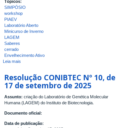
Tópicos:
SIMPÓSIO
workshop
PIAEV
Laboratório Aberto
Minicurso de Inverno
LAGEM
Saberes
cerrado
Envelhecimento Ativo
Leia mais
sobre
ATA
DA
Resolução CONIBTEC Nº 10, de
1ª
17 de setembro de 2025
REUNIÃO
[ORDINÁRIA]
Assunto:
criação do Laboratório de Genética Molecular
DE
Humana (LAGEM) do Instituto de Biotecnologia.
2026
DO
Documento oficial:
COLEGIADO
DA
Data de publicação:
COORDENAÇÃO