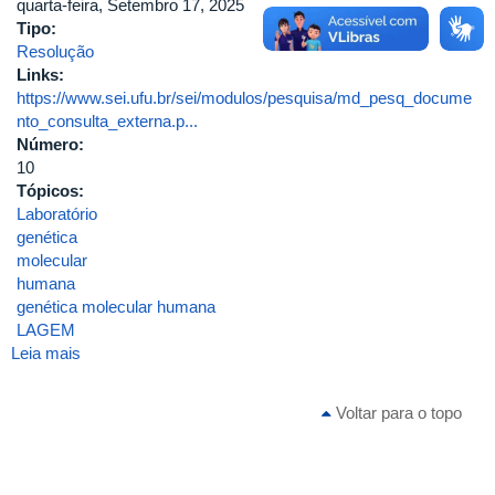
quarta-feira, Setembro 17, 2025
DE
Tipo:
EXTENSÃO
Resolução
DO
Links:
INSTITUTO
https://www.sei.ufu.br/sei/modulos/pesquisa/md_pesq_docume
DE
nto_consulta_externa.p...
BIOTECNOLOGIA
Número:
DA
10
UNIVERSIDADE
Tópicos:
FEDERAL
Laboratório
DE
genética
UBERLÂNDIA
molecular
humana
genética molecular humana
LAGEM
Leia mais
sobre
Resolução
CONIBTEC
Voltar para o topo
Nº
10,
de
17