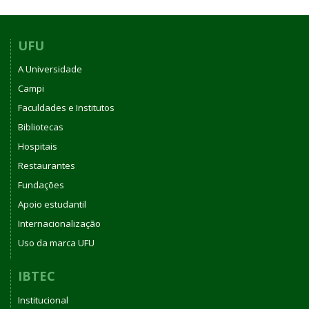
de
setembro
de
UFU
2025
A Universidade
Campi
Faculdades e Institutos
Bibliotecas
Hospitais
Restaurantes
Fundações
Apoio estudantil
Internacionalização
Uso da marca UFU
IBTEC
Institucional