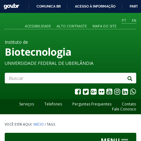
GOVBR
COMUNICA BR
ACESSO À INFORMAÇÃO
PARTI
IR
PARA
PT
EN
O
ACESSIBILIDADE
ALTO CONTRASTE
MAPA DO SITE
CONTEÚDO
Instituto de
Biotecnologia
UNIVERSIDADE FEDERAL DE UBERLÂNDIA
Buscar
Serviços
Telefones
Perguntas Frequentes
Contato
Fale Conosco
INÍCIO
/
TAGS
MENU