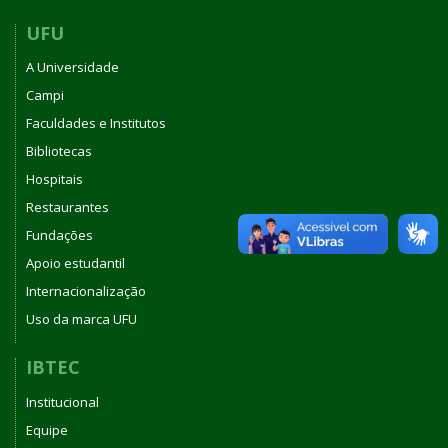
-
Campus
UFU
Patos
A Universidade
de
Minas
Campi
Faculdades e Institutos
Bibliotecas
Hospitais
Restaurantes
Fundações
Apoio estudantil
Internacionalização
Uso da marca UFU
IBTEC
Institucional
Equipe