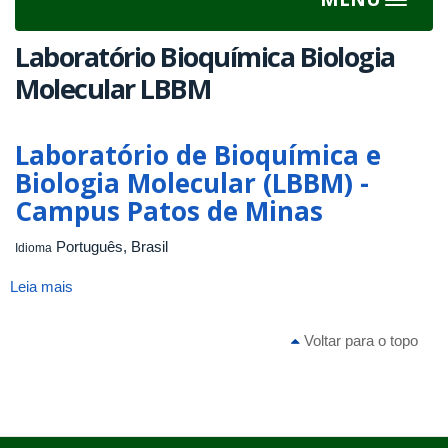
Toggle
navigat
Laboratório Bioquímica Biologia
Molecular LBBM
Laboratório de Bioquímica e
Biologia Molecular (LBBM) -
Campus Patos de Minas
Português, Brasil
Idioma
Leia mais
sobre
Laboratório
de
Voltar para o topo
Bioquímica
e
Biologia
Molecular
(LBBM)