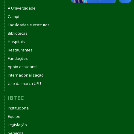
janeiro
A Universidade
de
2023
Campi
Faculdades e Institutos
Bibliotecas
Hospitais
Restaurantes
Fundações
Apoio estudantil
Internacionalização
Uso da marca UFU
IBTEC
Institucional
Equipe
Legislação
Serviços