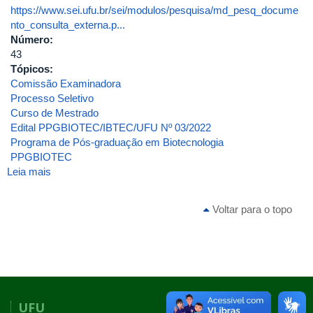
https://www.sei.ufu.br/sei/modulos/pesquisa/md_pesq_docume
nto_consulta_externa.p...
Número:
43
Tópicos:
Comissão Examinadora
Processo Seletivo
Curso de Mestrado
Edital PPGBIOTEC/IBTEC/UFU Nº 03/2022
Programa de Pós-graduação em Biotecnologia
PPGBIOTEC
Leia mais
sobre
Portaria
de
Voltar para o topo
Pessoal
UFU
Nº
43,
de
04
de
UFU