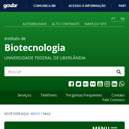
GOVBR
COMUNICA BR
ACESSO À INFORMAÇÃO
PARTI
IR
PARA
PT
EN
O
ACESSIBILIDADE
ALTO CONTRASTE
MAPA DO SITE
CONTEÚDO
Instituto de
Biotecnologia
UNIVERSIDADE FEDERAL DE UBERLÂNDIA
Buscar
Serviços
Telefones
Perguntas Frequentes
Contato
Fale Conosco
INÍCIO
/
TAGS
MENU